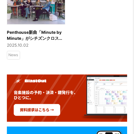
Penthouse新曲「Minute by
Minute」がシチズンクロスシ
ーCMソングに決定！10月3日
2025.10.02
(金)より配信リリース！
News