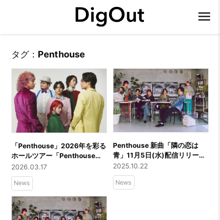
タグ：
Penthouse
Penthouse 新曲「隣の恋は
「Penthouse」2026年を彩る
青」11月5日(水)配信リリー
ホールツアー「Penthouse
ス！ABEMAオリジナル恋愛リ
ONE MAN LIVE TOUR 2026
2025.10.22
2026.03.17
アリティーショー『隣の恋は
“Neon Garden”」開催を発
News
News
青く見える -Chapter
表！新アーティスト写真も公
TOKYO-』主題歌に決定！
開！