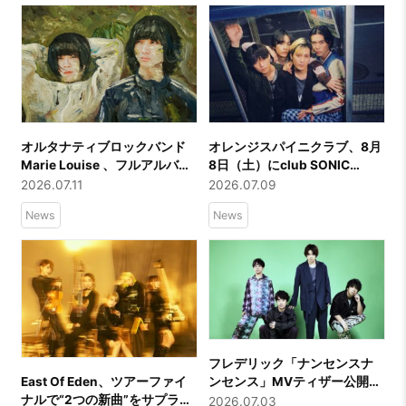
りでパフォーマンス！
オルタナティブロックバンド
オレンジスパイニクラブ、8月
Marie Louise 、フルアルバム
8日（土）にclub SONIC
『めぐるつきひに』のリリー
iwaki にて「オレンジスパイニ
2026.07.11
2026.07.09
スが決定！先行シングルとし
クラブ presents スペシャルワ
News
News
て「11月はもうさむい」を7月
ンマンライブ『パイ
15日にリリース！
ン vol.11』」開催決定！
フレデリック「ナンセンスナ
East Of Eden、ツアーファイ
ンセンス」MVティザー公開
ナルで“2つの新曲”をサプライ
7/6配信＆新海岳人監督ゲスト
2026.07.03