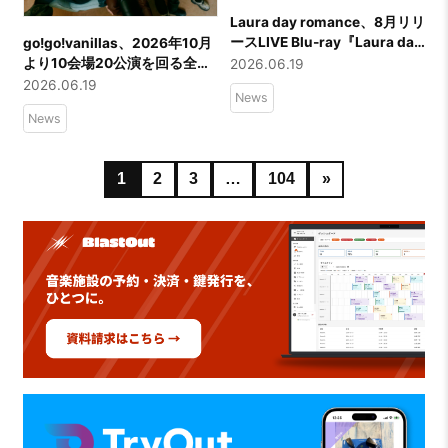
Laura day romance、8月リリ
ースLIVE Blu-ray『Laura day
go!go!vanillas、2026年10月
romance hall tour 2026
より10会場20公演を回る全国
2026.06.19
“Fixing a hall” at LINE CUBE
ツアー『go!go!vanillas
2026.06.19
News
SHIBUYA』のアートワークを
presents「ぼくらのタイマン
News
公開！
上等ツアー」』対バンアーテ
ィストを一斉解禁！
1
2
3
…
104
»