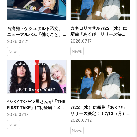
カネヨリマサル7/22（水）に
台湾発・ゲシュタルト乙女、
新曲「あくび」リリース決
ニューアルバム『働くこと、
定！！21時よりMusic Video
休むこと。』を9月リリース
2026.07.17
2026.07.21
のプレミア公開も決定！！主
結成10周年を記念した台日ツ
News
News
演を務めるのは中山莉子（私
アーも開催
立恵比寿中学）
ヤバイTシャツ屋さんが「THE
7/22（水）に新曲「あくび」
FIRST TAKE」に初登場！メジ
リリース決定！！7/13（月）
ャーデビュー10周年イヤーを
2026.07.17
にはFM802 「EVENING
迎える彼らが総再生回数1.3億
2026.07.12
News
TAP」にて初オンエア決定！！
回超の代表曲「ハッピーウェ
News
ディング前ソング」を一発撮