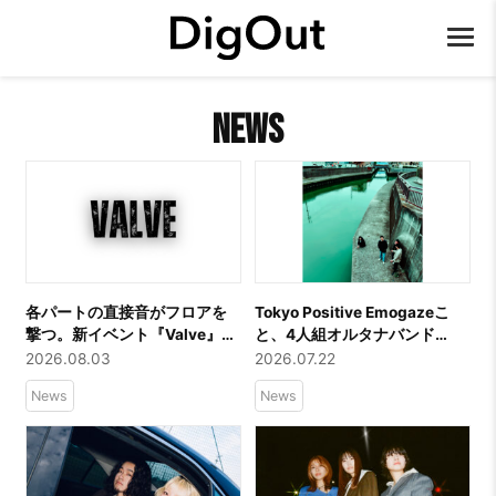
News
各パートの直接音がフロアを
Tokyo Positive Emogazeこ
撃つ。新イベント『Valve』始
と、4人組オルタナバンド
動！10/10(土) 下北沢
Forbearが新作EPをリリース！
2026.08.03
2026.07.22
DaisyBarにて第1回公演開催
GleemerのCorey Coffmanが
News
News
マスタリングを担当！