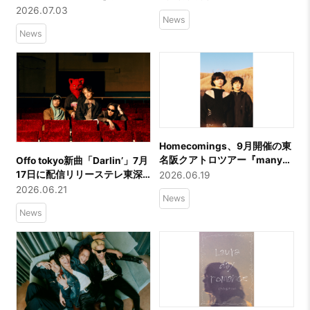
ズ解禁 アニメ「とある暗部
のトークライブ決定
2026.07.03
News
の少女共棲」OP＆遊技機タイ
News
アップ
Homecomings、9月開催の東
名阪クアトロツアー『many
Offo tokyo新曲「Darlin’」7月
shapes, many echoes』対バ
17日に配信リリーステレ東深
2026.06.19
ンゲストを発表！
夜ドラマ「一緒にごはんをた
2026.06.21
News
べるだけ」オープニングテー
News
マに