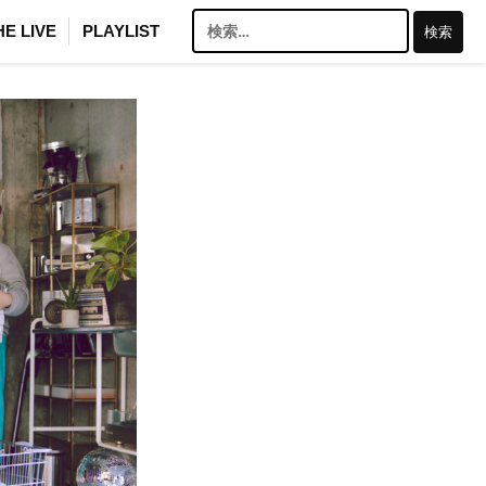
検
HE LIVE
PLAYLIST
索: