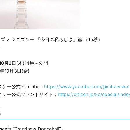
ズン クロスシー 「今日の私らしさ」篇 （15秒）
子
10月2日(木)14時～公開
年10月3日(金)
：
シー公式YouTube：
https://www.youtube.com/@citizenwatc
スシー公式ブランドサイト：
https://citizen.jp/xc/special/inde
報
sents “Brandnew Dancehall”』