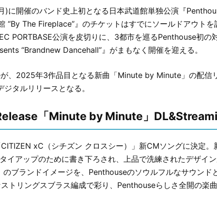
日(月)に開催のバンド史上初となる日本武道館単独公演『Penthouse
武道館 “By The Fireplace”』のチケットはすでにソールドアウト
TEC PORTBASE公演を皮切りに、3都市を巡るPenthouse初
resents “Brandnew Dancehall”』がまもなく開催を迎える。
seが、2025年3作品目となる新曲「Minute by Minute」の
よりデジタルリリースとなる。
)Release「Minute by Minute」DL&Stream
ITIZEN xC（シチズン クロスシー）」新CMソングに決定。新曲「
本CMタイアップのために書き下ろされ、上品で洗練されたデザイ
」のブランドイメージを、Penthouseのソウルフルなサウン
ストリングスブラス編成で彩り、Penthouseらしさ全開の楽