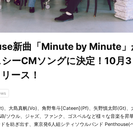
ouse新曲「Minute by Minut
シーCMソングに決定！10月3
リリース！
ews
Gt)、大島真帆(Vo)、角野隼斗[Cateen](Pf)、矢野慎太郎(Gt)
、R&B/ソウル、ジャズ、ファンク、ゴスペルなど様々な音楽を昇
を紡ぎ出す、東京発6人組シティソウルバンド Penthouse(