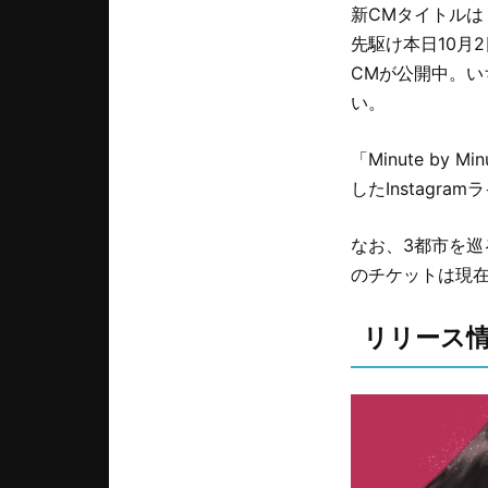
新CMタイトルは
先駆け本日10月2
CMが公開中。いち
い。
「Minute by
したInstagr
なお、3都市を巡るPen
のチケットは現
リリース