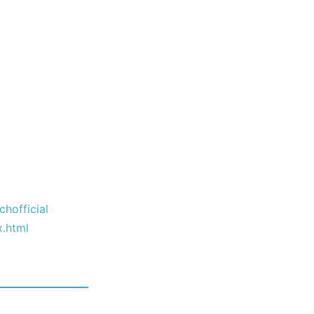
hofficial
x.html