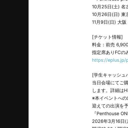
10月25日(土) 名古
10月26日(日) 東
11月9日(日) 大阪 
[チケット情報]
料金：前売 6,9
指定席ありFCのみ
https://eplus.jp
[学生キャッシュ
当日会場にてご購
します。詳細はH
※本イベントへの
迎えての出演を
『Penthouse ON
2026年3⽉16⽇