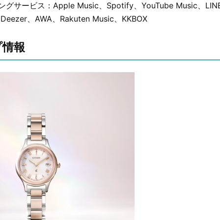
ービス：Apple Music、Spotify、YouTube Music、LIN
、Deezer、AWA、Rakuten Music、KKBOX
プ情報