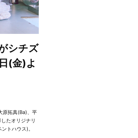
e」がシチズ
日(金)よ
、大原拓真(Ba)、平
華したオリジナリ
ペントハウス)。