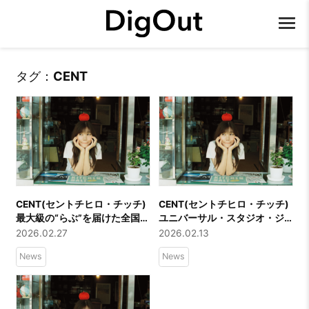
タグ：
CENT
CENT(セントチヒロ・チッチ)
CENT(セントチヒロ・チッチ)
最大級の“らぶ”を届けた全国ツ
ユニバーサル・スタジオ・ジ
アーファイナル公演CENT
ャパン『ユニ春2026』CMソ
2026.02.27
2026.02.13
ONEMAN LIVE TOUR「BIG
ング新曲「スタンド・バイ・
News
News
BIG LOVE TOUR FINAL LOVE
ユース」チッチが異世界で青
YA ♡♡♡」ライブレポートが
春を過ごすミュージックビデ
到着！
オが公開！