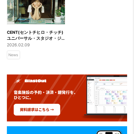
CENT(セントチヒロ・チッチ)
ユニバーサル・スタジオ・ジ
ャパン『ユニ春2026』CMソ
2026.02.09
ング新曲「スタンド・バイ・
News
ユース」 2月11日(水)リリー
ス！さらにU-NEXTにて全国ツ
アーファイナル公演「BIG BIG
LOVE TOUR FINAL LOVE YA
♡♡♡」の生配信が決定！！