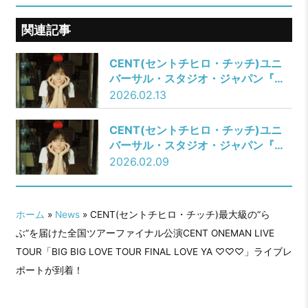
関連記事
CENT(セントチヒロ・チッチ)ユニ
バーサル・スタジオ・ジャパン『ユ
ニ春2026』CMソング新曲「スタン
2026.02.13
ド・バイ・ユース」チッチが異世界
で青春を過ごすミュージックビデオ
CENT(セントチヒロ・チッチ)ユニ
が公開！
バーサル・スタジオ・ジャパン『ユ
ニ春2026』CMソング新曲「スタン
2026.02.09
ド・バイ・ユース」 2月11日(水)リ
リース！さらにU-NEXTにて全国ツ
アーファイナル公演「BIG BIG LOVE
ホーム
»
News
» CENT(セントチヒロ・チッチ)最大級の“ら
TOUR FINAL LOVE YA ♡♡♡」の
ぶ”を届けた全国ツアーファイナル公演CENT ONEMAN LIVE
生配信が決定！！
TOUR「BIG BIG LOVE TOUR FINAL LOVE YA ♡♡♡」ライブレ
ポートが到着！