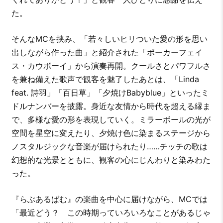
た。
そんなMCを挟み、「若々しいヒリついた愛の形を思い
出しながら作った曲」と紹介された「ポーカーフェイ
ス・カウボーイ」から演奏再開。クールさとパワフルさ
を兼ね備えた歌声で観客を魅了したあとは、「Linda
feat. 詩羽」「百日草」「夕焼けBabyblue」といったミ
ドルナンバーを披露。身近な友情から時代を超える縁ま
で、多様な愛の形を表現していく。ミラーボールの光が
空間を星空に変えたり、夕焼け色に染まるステージから
ノスタルジックな音楽が届けられたり……チッチの歌は
幻想的な光景とともに、観客の心にじんわりと染みわた
った。
『らぶあるばむ』の楽曲を中心に届けながら、MCでは
「最近どう？ この時期っていろいろなことがあるじゃ