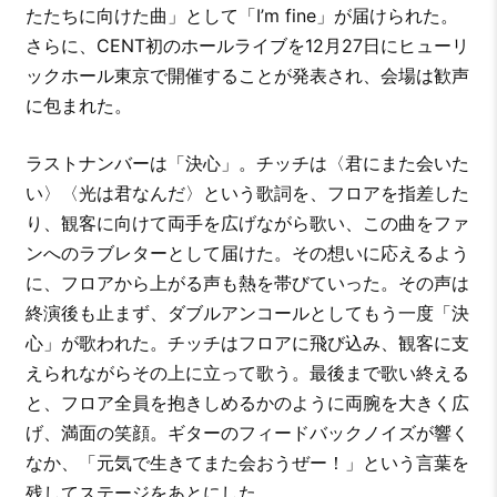
たたちに向けた曲」として「I’m fine」が届けられた。
さらに、CENT初のホールライブを12月27日にヒューリ
ックホール東京で開催することが発表され、会場は歓声
に包まれた。
ラストナンバーは「決心」。チッチは〈君にまた会いた
い〉〈光は君なんだ〉という歌詞を、フロアを指差した
り、観客に向けて両手を広げながら歌い、この曲をファ
ンへのラブレターとして届けた。その想いに応えるよう
に、フロアから上がる声も熱を帯びていった。その声は
終演後も止まず、ダブルアンコールとしてもう一度「決
心」が歌われた。チッチはフロアに飛び込み、観客に支
えられながらその上に立って歌う。最後まで歌い終える
と、フロア全員を抱きしめるかのように両腕を大きく広
げ、満面の笑顔。ギターのフィードバックノイズが響く
なか、「元気で生きてまた会おうぜー！」という言葉を
残してステージをあとにした。