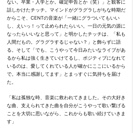
ない。卒業・入学とか。確定申告とか（笑）」と観客に
話しかけたチッチ。マインドがグラグラしがちな時期だ
からこそ、CENTの音楽が「一緒にグラついてもいい
し、えいっ！って止められたらいい。一日の元気の源に
なったらいいなと思って」と明かしたチッチは、「私も
人間だもの。グラグラするじゃない？」と飾らずに語
る。そして「でも、こうやって今日みたいなライブがあ
るから私は強く生きていけてるし、ポジティブになれて
いるのは、愛してくれている人が確かにここにいるから
で。本当に感謝してます」とまっすぐに気持ちを届け
た。
「私は孤独な時、音楽に救われてきました。その大好き
な曲、支えられてきた曲を自分がこうやって歌い繋げる
ことを大切に思いながら、これからも歌い続けていきま
す」