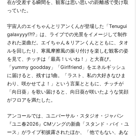
在が交差する瞬間を、観客は思い思いの距離感で受け取
っていた。
宇宙人のエイちゃんとリアンくんが登場した「Tenugui
galaxyyy!?!?」は、ライブでの光景をイメージして制作
された楽曲だ。エイちゃん＆リアンくんとともに、タオ
ルを回したり、寒風摩擦風の振り付けを楽しむ観客の姿
を見て、チッチは「最高！いいね！」と大喜び。
「yummy goodday」「Girlfriend」をエネルギッシュ
に届けると、残すは1曲。「ラスト、私の大好きなひま
わり、咲かせてよ！」という言葉とともに、チッチが
「向日葵」を歌い届けると、向日葵が咲いたような笑顔
がフロアを満たした。
アンコールでは、ユニバーサル・スタジオ・ジャパン
『ユニ春2026』CMソングの新曲「スタンド・バイ・ユ
ース」がライブ初披露されたほか、「他でもない、あな