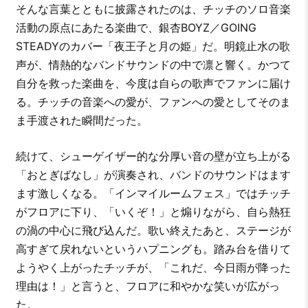
そんな言葉とともに披露されたのは、チッチのソロ音楽
活動の原点にあたる楽曲で、銀杏BOYZ／GOING
STEADYのカバー「夜王子と月の姫」だ。明鏡止水の歌
声が、情熱的なバンドサウンドの中で凛と響く。かつて
自分を救った楽曲を、今度は自らの歌声でファンに届け
る。チッチの音楽への愛が、ファンへの愛としてそのま
ま手渡された瞬間だった。
続けて、シューゲイザー的な分厚い音の壁が立ち上がる
「おとぎばなし」が演奏され、バンドのサウンドはます
ます激しくなる。「インマイルームフェス」ではチッチ
がフロアに下り、「いくぞ！」と煽りながら、自ら熱狂
の渦の中心に飛び込んだ。歌い終えたあと、ステージが
高すぎて戻れないというハプニングも。踏み台を借りて
ようやく上がったチッチが、「これだ、今日雨が降った
理由は！」と言うと、フロアに和やかな笑いが広がっ
た。