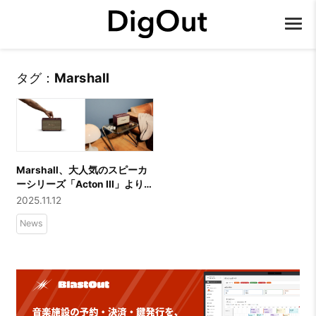
タグ：
Marshall
Marshall、大人気のスピーカ
ーシリーズ「Acton III」より新
色「Burgundy」が11月12日
2025.11.12
（水）に発売
News