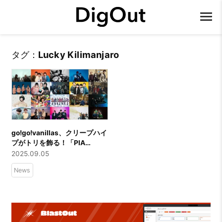
タグ：
Lucky Kilimanjaro
go!go!vanillas、クリープハイ
プがトリを飾る！「PIA
MUSIC COMPLEX 2025」ぴ
2025.09.05
あフェス タイムテーブルを発
News
表！