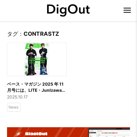
タグ：
CONTRASTZ
ベース・マガジン 2025 年 11
月号には、LITE・JunIzawa
と GLAY・JIRO によるツイ
2025.10.17
ン・ベース・バン
News
ド“CONTRASTZ”が表紙巻頭
で登場!