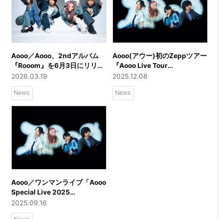
Aooo／Aooo、2ndアルバム
Aooo(アウー)初のZeppツアー
『Rooom』を6月3日にリリー
『Aooo Live Tour
ス ジャケット・初回盤映像
“RINGRING”』来年5月より開
2026.03.19
2025.12.08
内容・新アーティスト写真を
催決定！来年6/3(水)2ndALリ
News
News
公開、新曲「クエスチョン」
リース決定&12/7(日)ALより新
先行配信も決定
曲「スターサイン」配信リリ
ース！
Aooo／ワンマンライブ「Aooo
Special Live 2025
“Bazoooka”」東京ガーデンシ
2025.09.16
アターにて12/6(土)開催決