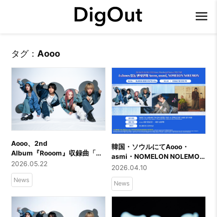
タグ：
Aooo
Aooo、2nd
韓国・ソウルにてAooo・
Album『Rooom』収録曲「ポ
asmi・NOMELON NOLEMON
ラリス」がブロスタ アニメー
2026.05.22
の合同サイン会が開催！
2026.04.10
ション動画「彼女がスターノ
News
ヴァになったワケ」テーマソ
News
ングに決定！