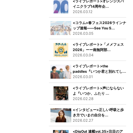
<ライブレポート>オレンジスパ
イニクラブ14周年企...
2026.03.12
<コラム>春フェス2026ラインナ
ップ速報――See You S...
2026.03.05
<ライブレポート>「メメフェス
2026」ーー南無阿部...
2026.03.04
<ライブレポート>the
paddles『いつか君と別れてし...
2026.03.01
<ライブレポート>声にならない
よ『いつか、ふたり ...
2026.02.28
<インタビュー>正しい呼吸と歩
き方でいまの自分を...
2026.02.27
<DigOut 連載vol.35>注目のア