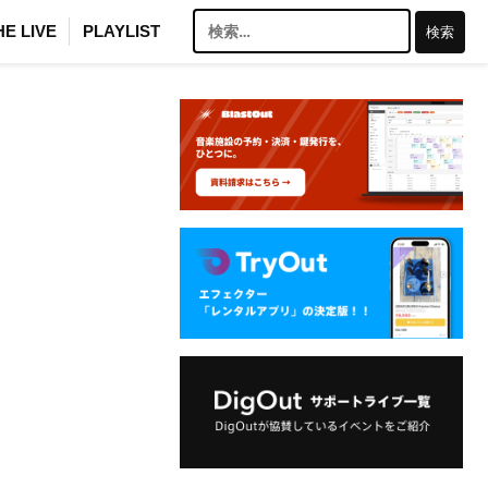
検
HE LIVE
PLAYLIST
索: