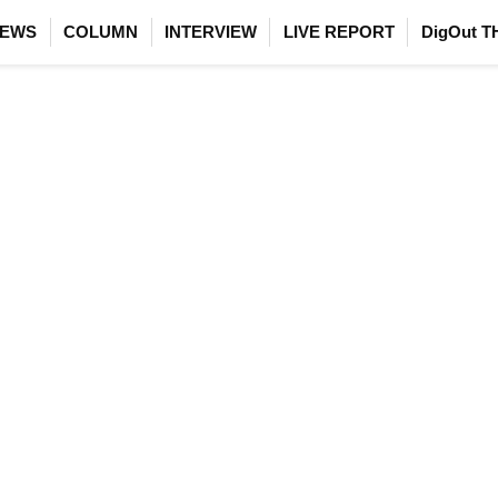
EWS
COLUMN
INTERVIEW
LIVE REPORT
DigOut T