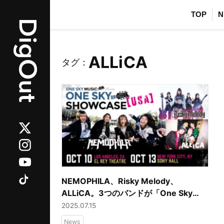
TOP
N
ALLiCA
タグ：
NEMOPHILA、Risky Melody、
ALLiCA。3つのバンドが「One Sky
Showcase [USA]」に出演
2025.07.15
News