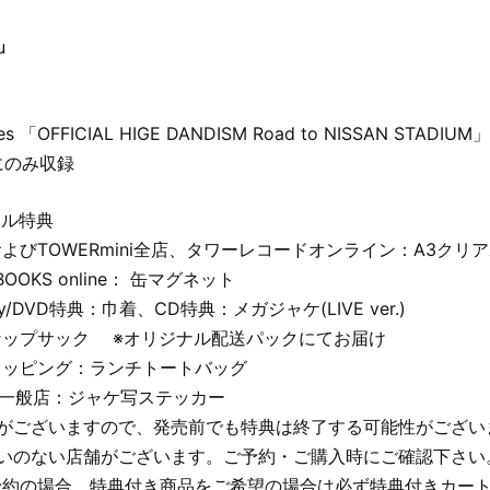
u
nes 「OFFICIAL HIGE DANDISM Road to NISSAN STADIUM」
VDにのみ収録
ナル特典
よびTOWERmini全店、タワーレコードオンライン：A3クリ
OOKS online： 缶マグネット
ray/DVD特典：巾着、CD特典：メガジャケ(LIVE ver.)
ナップサック ※オリジナル配送パックにてお届け
ョッピング：ランチトートバッグ
他一般店：ジャケ写ステッカー
りがございますので、発売前でも特典は終了する可能性がござい
扱いのない店舗がございます。ご予約・ご購入時にご確認下さい
予約の場合、特典付き商品をご希望の場合は必ず特典付きカー