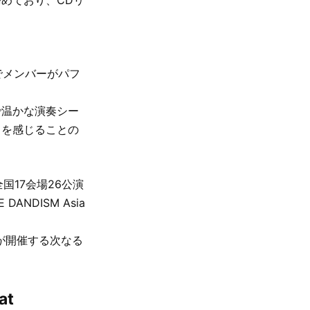
中でメンバーがパフ
で温かな演奏シー
さを感じることの
を全国17会場26公演
NDISM Asia
mが開催する次なる
at