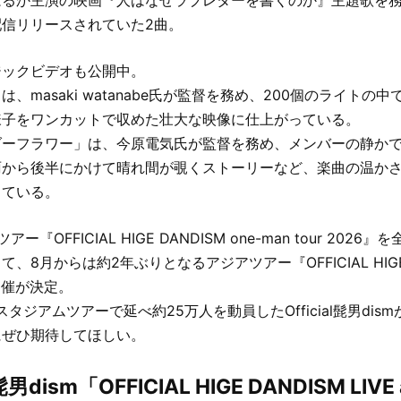
信リリースされていた2曲。
ジックビデオも公開中。
、masaki watanabe氏が監督を務め、200個のライトの
様子をワンカットで収めた壮大な映像に仕上がっている。
ダーフラワー」は、今原電気氏が監督を務め、メンバーの静か
雨から後半にかけて晴れ間が覗くストーリーなど、楽曲の温か
っている。
『OFFICIAL HIGE DANDISM one-man tour 2026』
8月からは約2年ぶりとなるアジアツアー『OFFICIAL HIGE DA
の開催が決定。
スタジアムツアーで延べ約25万人を動員したOfficial髭男dis
にぜひ期待してほしい。
l髭男dism「OFFICIAL HIGE DANDISM LIVE 