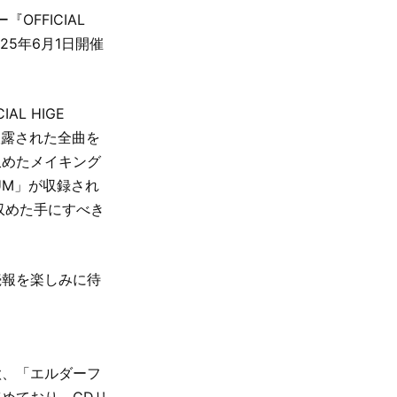
OFFICIAL
2025年6月1日開催
L HIGE
当日披露された全曲を
収めたメイキング
TADIUM」が収録され
収めた手にすべき
続報を楽しみに待
歌、「エルダーフ
めており、CDリ