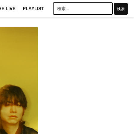
検
HE LIVE
PLAYLIST
索: