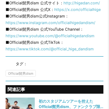
■Official髭男dism 公式サイト：
http://higedan.com/
■Official髭男dism 公式X：
https://x.com/officialhige
■Official髭男dism公式Instagram：
https://www.instagram.com/officialhigedandism/
■Official髭男dism 公式YouTube Channel：
https://www.youtube.com/@officialhigedandism
■Official髭男dism 公式TikTok：
https://www.tiktok.com/@official_hige_dandism
タグ：
Official髭男dism
関連記事
初のスタジアムツアーを控えた
Official髭男dism、ファンクラブ限