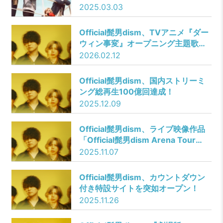
定公演 「Official髭男dism one-
2025.03.03
man live 2025 -UNOFFICIAL-」開
催決定！
Official髭男dism、TVアニメ『ダー
ウィン事変』オープニング主題歌の
最新曲「Make Me Wonder」メイ
2026.02.12
キング映像を公開！
Official髭男dism、国内ストリーミ
ング総再生100億回達成！
2025.12.09
Official髭男dism、ライブ映像作品
「Official髭男dism Arena Tour
2024 – Rejoice – 」ジャケ写を解
2025.11.07
禁！店舗別特典の絵柄も公開！
Official髭男dism、カウントダウン
付き特設サイトを突如オープン！
2025.11.26