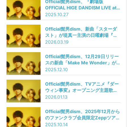
Official髭男dism、『劇場版
OFFICIAL HIGE DANDISM LIVE at
STADIUM 2025』応援上映の開催が
2025.10.27
決定！
Official髭男dism、新曲「スターダ
スト」が堤真一主演の日曜劇場『Ｇ
ＩＦＴ』の主題歌に決定！「スター
2026.03.19
ダスト/エルダーフラワー」を4月22
日に両A面シングルとしてCDリリー
Official髭男dism、12月29日リリー
ス決定＆ジャケ写も解禁！
スの新曲「Make Me Wonder」が
TVアニメ『ダーウィン事変』オープ
2025.12.10
ニング主題歌に決定！
Official髭男dism、TVアニメ『ダー
ウィン事変』オープニング主題歌の
新曲「Make Me Wonder」MVを公
2026.01.13
開！
Official髭男dism、2025年12月から
のファンクラブ会員限定Zeppツアー
に加え、2026年4月より全国ツアー
2025.10.14