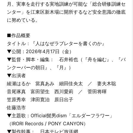
月、実車を走行する実地訓練が可能な「総合研修訓練セ
ンター」を江東区新木場に開所するなど安全意識の徹底
に努めている。
■作品概要
タイトル：『人はなぜラブレターを書くのか』
▼公開：2026年4月17日（金）
▼監督・脚本・編集： 石井裕也（『舟を編む』、『バ
ンクーバーの朝日』、『月』）
▼出演者
綾瀬はるか 當真あみ 細田佳央太 ／ 妻夫木聡
音尾琢真 富田望生 西川愛莉 ／ 菅田将暉
笠原秀幸 津田寛治 原日出子
佐藤浩市
▼主題歌：Official髭男dism「エルダーフラワー」
（IRORI Records / PONY CANYON）
▼製作幹事： 日本テレビ放送網