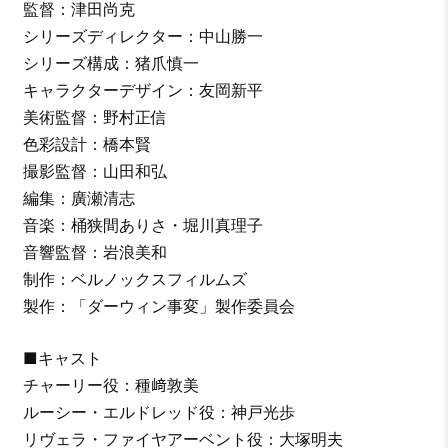
監督：津田尚克
シリーズディレクター：中山勝一
シリーズ構成：猪爪慎一
キャラクターデザイン：友岡新平
美術監督：野村正信
色彩設計：橋本賢
撮影監督：山田和弘
編集：廣瀬清志
音楽：桶狭間ありさ・堀川真理子
音響監督：岩浪美和
制作：ベルノックスフィルムズ
製作：「ダーウィン事変」製作委員会
■キャスト
チャーリー役：種﨑敦美
ルーシー・エルドレッド役：神戸光歩
リヴェラ・ファイヤアーベント役：大塚明夫