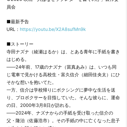
員会
■最新予告
URL：
https://youtu.be/X2A8sufMn9k
■ストーリー
寺田ナズナ（綾瀬はるか）は、とある青年に手紙を書き
はじめる。
――24年前、17歳のナズナ（當真あみ）は、いつも同
じ電車で見かける高校生・富久信介（細田佳央太）にひ
そかな想いを抱いてた。
一方、信介は学校帰りにボクシングに夢中な生活を送
り、プロボクサーを目指していた。そんな彼らに、運命
の日、2000年3月8日が訪れる。
――2024年、ナズナからの手紙を受け取った信介の
父・隆治（佐藤浩市）。その手紙の中に亡くなった息子