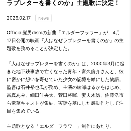
ラブレターを書くのか』主題歌に決定！
2026.02.17
News
Official髭男dismの新曲「エルダーフラワー」が、4月
17日公開の映画『人はなぜラブレターを書くのか』の主
題歌を務めることが決定した。
『人はなぜラブレターを書くのか』は、2000年3月に起
きた地下鉄事故で亡くなった青年・富久信介さんと、彼
に密かに想いを寄せていた少女の記憶を軸にした物語。
監督は石井裕也氏が務め、主演の綾瀬はるかをはじめ、
當真あみ、細田佳央太、菅田将暉、妻夫木聡、佐藤浩市
ら豪華キャストが集結。実話を基にした感動作として注
目を集めている。
主題歌となる「エルダーフラワー」制作にあたり、