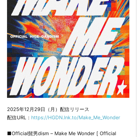
2025年12月29日（月）配信リリース
配信URL：
https://HGDN.lnk.to/Make_Me_Wonder
■Official髭男dism – Make Me Wonder [ Official