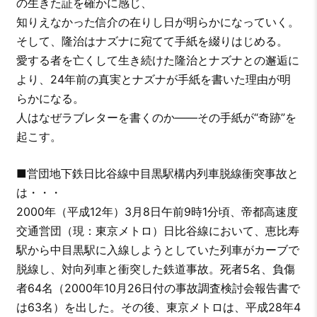
の生きた証を確かに感じ、
知りえなかった信介の在りし日が明らかになっていく。
そして、隆治はナズナに宛てて手紙を綴りはじめる。
愛する者を亡くして生き続けた隆治とナズナとの邂逅に
より、24年前の真実とナズナが手紙を書いた理由が明
らかになる。
人はなぜラブレターを書くのか――その手紙が“奇跡”を
起こす。
■営団地下鉄日比谷線中目黒駅構内列車脱線衝突事故と
は・・・
2000年（平成12年）3月8日午前9時1分頃、帝都高速度
交通営団（現：東京メトロ）日比谷線において、恵比寿
駅から中目黒駅に入線しようとしていた列車がカーブで
脱線し、対向列車と衝突した鉄道事故。死者5名、負傷
者64名（2000年10月26日付の事故調査検討会報告書で
は63名）を出した。その後、東京メトロは、平成28年4