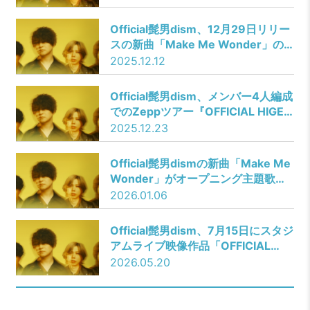
の開催決定！ファンクラブW会員先
行受付中！
Official髭男dism、12月29日リリー
スの新曲「Make Me Wonder」の
一部が聴けるTVアニメ『ダーウィン
2025.12.12
事変』本予告が公開！
Official髭男dism、メンバー4人編成
でのZeppツアー『OFFICIAL HIGE
DANDISM one-man tour FOUR-
2025.12.23
RE:ISM』よりZepp Nagoyaでのフ
ァイナル公演をFC限定で生配信決
Official髭男dismの新曲「Make Me
定！
Wonder」がオープニング主題歌を
務めるTVアニメ『ダーウィン事変』
2026.01.06
のノンクレジットオープニングが公
開！
Official髭男dism、7月15日にスタジ
アムライブ映像作品「OFFICIAL
HIGE DANDISM LIVE at STADIUM
2026.05.20
2025」の発売決定！■