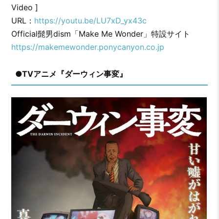
Video ]
URL：
https://youtu.be/LU7xD_yx43c
Official髭男dism「Make Me Wonder」特設サイト
https://makemewonder.ponycanyon.co.jp
●TVアニメ『ダーウィン事変』