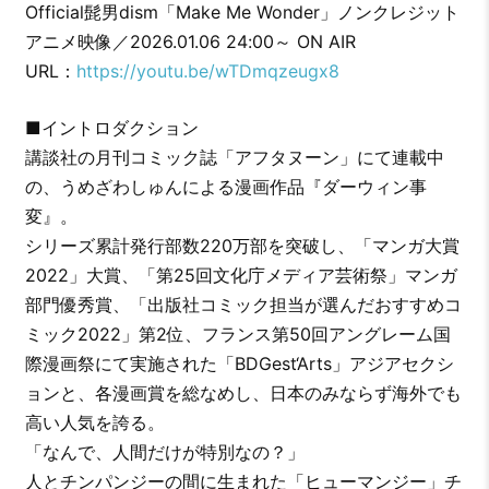
Official髭男dism「Make Me Wonder」ノンクレジット
アニメ映像／2026.01.06 24:00～ ON AIR
URL：
https://youtu.be/wTDmqzeugx8
■イントロダクション
講談社の月刊コミック誌「アフタヌーン」にて連載中
の、うめざわしゅんによる漫画作品『ダーウィン事
変』。
シリーズ累計発行部数220万部を突破し、「マンガ大賞
2022」大賞、「第25回文化庁メディア芸術祭」マンガ
部門優秀賞、「出版社コミック担当が選んだおすすめコ
ミック2022」第2位、フランス第50回アングレーム国
際漫画祭にて実施された「BDGest‘Arts」アジアセクシ
ョンと、各漫画賞を総なめし、日本のみならず海外でも
高い人気を誇る。
「なんで、人間だけが特別なの？」
人とチンパンジーの間に生まれた「ヒューマンジー」チ