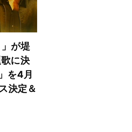
スト」が堤
題歌に決
」を4月
ース決定＆