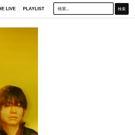
検
HE LIVE
PLAYLIST
索: