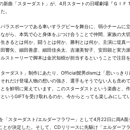
男dismの新曲「スターダスト」が、4月スタートの日曜劇場『ＧＩ
した。
、パラスポーツである車いすラグビーを舞台に、弱小チームに
しながら、本気で心と身体をぶつけ合うことで仲間、家族の大
。生きるとは何か、闘うとは何か、勝利とは何か。主演に堤真
本田響矢、細田善彦、細田佳央太、吉瀬美智子、安田顕と実力
ナルストーリーで脚本は金沢知樹が担当するということで注目
ーダスト」制作にあたり、Official髭男dismは「思いっき
。それだけ登場人物の想いの強さ、選手もそうでない人も含め
ことを鮮明に覚えています。このスターダストという楽曲と、
というGIFTを受け取れるのか、今からとっても楽しみにして
を「スターダスト/エルダーフラワー」として4月22日に両A
ことが決定した。そして、CDリリースに先駆け「エルダーフラ