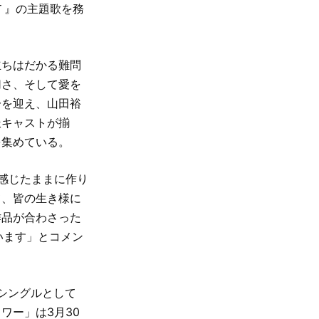
ＦＴ』の主題歌を務
立ちはだかる難問
切さ、そして愛を
一を迎え、山田裕
派キャストが揃
を集めている。
り感じたままに作り
て、皆の生き様に
作品が合わさった
います」とコメン
面シングルとして
ワー」は3月30