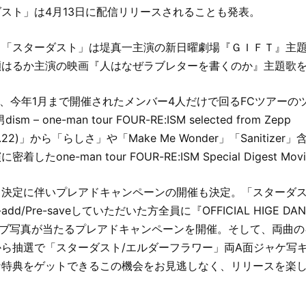
スト」は4月13日に配信リリースされることも発表。
、「スターダスト」は堤真一主演の新日曜劇場『ＧＩＦＴ』主
瀬はるか主演の映画『人はなぜラブレターを書くのか』主題歌
VDには、今年1月まで開催されたメンバー4人だけで回るFCツアー
ism – one-man tour FOUR-RE:ISM selected from Zepp
.01.22)」から「らしさ」や「Make Me Wonder」「Sanitiz
したone-man tour FOUR-RE:ISM Special Digest 
ス決定に伴いプレアドキャンペーンの開催も決定。「スターダ
dd/Pre-saveしていただいた方全員に『OFFICIAL HIGE DAND
6』ライブ写真が当たるプレアドキャンペーンを開催。そして、両曲
ら抽選で「スターダスト/エルダーフラワー」両A面ジャケ写
な特典をゲットできるこの機会をお見逃しなく、リリースを楽