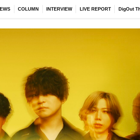
EWS
COLUMN
INTERVIEW
LIVE REPORT
DigOut T