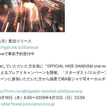
日（月）配信リリース
//hgdn.lnk.to/Stardust
e-saveで事前予約受付中
saveしていただいた方全員に『OFFICIAL HIGE DANDISM one-ma
らえるプレアドキャンペーンを開催。「スターダスト/エルダー
ペーンに参加いただいた方から抽選で両A面ジャケ写キーホルダ
ps://form.run/@higedan-stardust-paddpsavecp
月19日（木）6:00〜2026年4月12日（日）23:59
t-elderflower.ponycanyon.co.jp