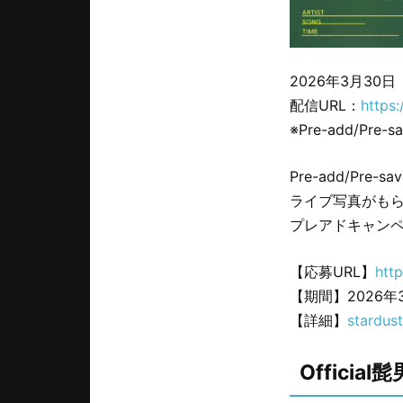
2026年3月30
配信URL：
https
※Pre-add/Pr
Pre-add/Pre-
ライブ写真がも
プレアドキャン
【応募URL】
htt
【期間】2026年3
【詳細】
stardus
Offici