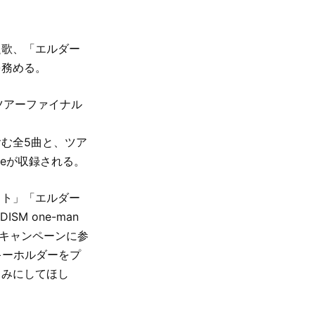
題歌、「エルダー
を務める。
のツアーファイナル
er」含む全5曲と、ツア
Movieが収録される。
スト」「エルダー
ISM one-man
のキャンペーンに参
キーホルダーをプ
しみにしてほし