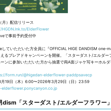
日（月）配信リリース
://HGDN.lnk.to/ElderFlower
e-saveで事前予約受付中
saveしていただいた方全員に『OFFICIAL HIGE DANDISM one-ma
らえるプレアドキャンペーンを開催。「スターダスト/エルダー
ペーンに参加いただいた方から抽選で両A面ジャケ写キーホルダ
ps://form.run/@higedan-elderflower-paddpsavecp
月19日（木）6:00〜2026年3月29日（日）23:59
t-elderflower.ponycanyon.co.jp
al髭男dism「スターダスト/エルダーフラワー