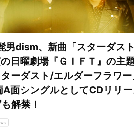
ial髭男dism、新曲「スターダ
演の日曜劇場『ＧＩＦＴ』の主
ターダスト/エルダーフラワー
両A面シングルとしてCDリリ
写も解禁！
ews