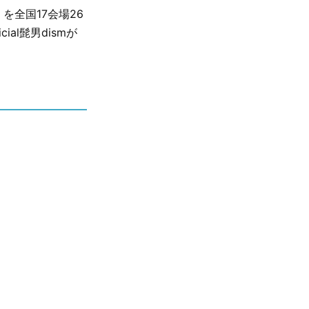
6』を全国17会場26
al髭男dismが