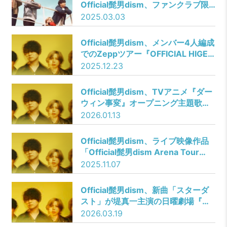
Official髭男dism、ファンクラブ限
定公演 「Official髭男dism one-
2025.03.03
man live 2025 -UNOFFICIAL-」開
催決定！
Official髭男dism、メンバー4人編成
でのZeppツアー『OFFICIAL HIGE
DANDISM one-man tour FOUR-
2025.12.23
RE:ISM』よりZepp Nagoyaでのフ
ァイナル公演をFC限定で生配信決
Official髭男dism、TVアニメ『ダー
定！
ウィン事変』オープニング主題歌の
新曲「Make Me Wonder」MVを公
2026.01.13
開！
Official髭男dism、ライブ映像作品
「Official髭男dism Arena Tour
2024 – Rejoice – 」ジャケ写を解
2025.11.07
禁！店舗別特典の絵柄も公開！
Official髭男dism、新曲「スターダ
スト」が堤真一主演の日曜劇場『Ｇ
ＩＦＴ』の主題歌に決定！「スター
2026.03.19
ダスト/エルダーフラワー」を4月22