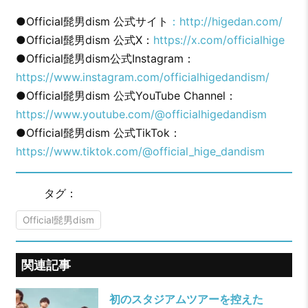
●Official髭男dism 公式サイト
：http://higedan.com/
●Official髭男dism 公式X：
https://x.com/officialhige
●Official髭男dism公式Instagram：
https://www.instagram.com/officialhigedandism/
●Official髭男dism 公式YouTube Channel：
https://www.youtube.com/@officialhigedandism
●Official髭男dism 公式TikTok：
https://www.tiktok.com/@official_hige_dandism
タグ：
Official髭男dism
関連記事
初のスタジアムツアーを控えた