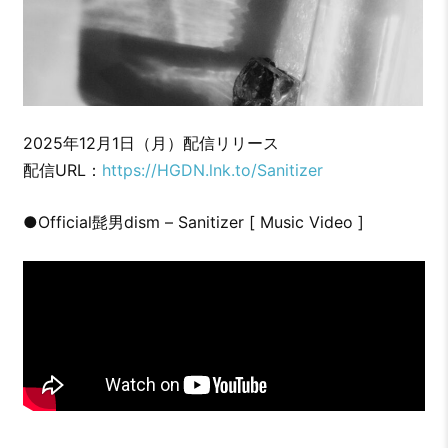
2025年12月1日（月）配信リリース
配信URL：
https://HGDN.lnk.to/Sanitizer
●Official髭男dism – Sanitizer [ Music Video ]