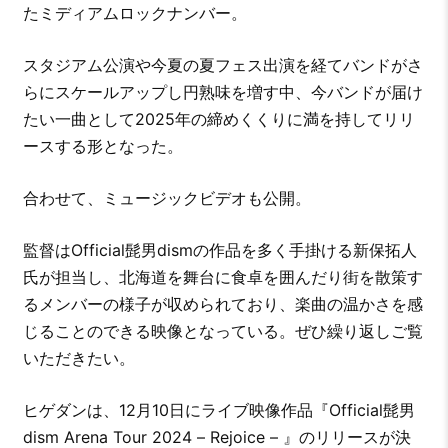
たミディアムロックナンバー。
スタジアム公演や今夏の夏フェス出演を経てバンドがさ
らにスケールアップし円熟味を増す中、今バンドが届け
たい一曲として2025年の締めくくりに満を持してリリ
ースする形となった。
合わせて、ミュージックビデオも公開。
監督はOfficial髭男dismの作品を多く手掛ける新保拓人
氏が担当し、北海道を舞台に食卓を囲んだり街を散策す
るメンバーの様子が収められており、楽曲の温かさを感
じることのできる映像となっている。ぜひ繰り返しご覧
いただきたい。
ヒゲダンは、12月10日にライブ映像作品『Official髭男
dism Arena Tour 2024 – Rejoice – 』のリリースが決