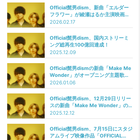
日に両A面シングルとしてCDリリー
Official髭男dism、新曲「エルダー
ス決定＆ジャケ写も解禁！
フラワー」が綾瀬はるか主演映画
『人はなぜラブレターを書くのか』
2026.02.17
主題歌に決定！
Official髭男dism、国内ストリーミ
ング総再生100億回達成！
2025.12.09
Official髭男dismの新曲「Make Me
Wonder」がオープニング主題歌を
務めるTVアニメ『ダーウィン事変』
2026.01.06
のノンクレジットオープニングが公
開！
Official髭男dism、12月29日リリー
スの新曲「Make Me Wonder」の
一部が聴けるTVアニメ『ダーウィン
2025.12.12
事変』本予告が公開！
Official髭男dism、7月15日にスタジ
アムライブ映像作品「OFFICIAL