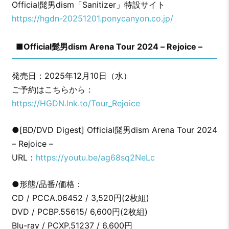
Official髭男dism「Sanitizer」特設サイト
https://hgdn-20251201.ponycanyon.co.jp/
■Official髭男dism Arena Tour 2024 – Rejoice –
発売日：2025年12月10日（水）
ご予約はこちらから：
https://HGDN.lnk.to/Tour_Rejoice
●[BD/DVD Digest] Official髭男dism Arena Tour 2024
– Rejoice –
URL：
https://youtu.be/ag68sq2NeLc
●形態/品番/価格：
CD / PCCA.06452 / 3,520円(2枚組)
DVD / PCBP.55615/ 6,600円(2枚組)
Blu-ray / PCXP.51237 / 6,600円