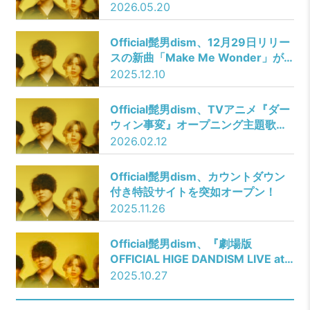
HIGE DANDISM LIVE at STADIUM
2026.05.20
2025」の発売決定！■
Official髭男dism、12月29日リリー
スの新曲「Make Me Wonder」が
TVアニメ『ダーウィン事変』オープ
2025.12.10
ニング主題歌に決定！
Official髭男dism、TVアニメ『ダー
ウィン事変』オープニング主題歌の
最新曲「Make Me Wonder」メイ
2026.02.12
キング映像を公開！
Official髭男dism、カウントダウン
付き特設サイトを突如オープン！
2025.11.26
Official髭男dism、『劇場版
OFFICIAL HIGE DANDISM LIVE at
STADIUM 2025』応援上映の開催が
2025.10.27
決定！