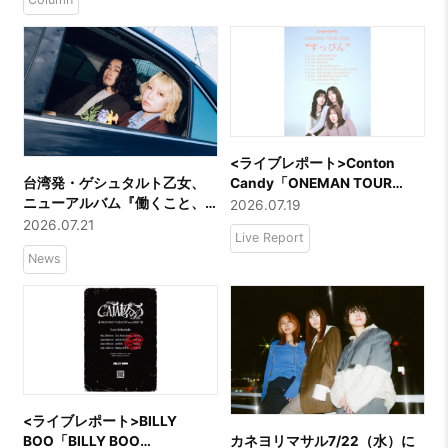
<ライブレポート>Conton
Candy「ONEMAN TOUR
台湾発・ゲシュタルト乙女、
2026 “すっぴん”」東京・
ニューアルバム『働くこと、
2026.07.19
Zepp Shinjuku
休むこと。』を9月リリース
2026.07.21
Live Report
結成10周年を記念した台日ツ
News
アーも開催
<ライブレポート>BILLY
BOO「BILLY BOO
カネヨリマサル7/22（水）に