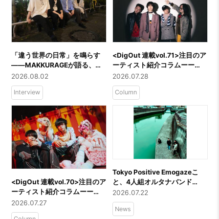
「違う世界の日常」を鳴らす
​<
DigOut 連載vol.71
>注目のア
――MAKKURAGEが語る、海
ーティスト紹介コラムーー
を越えて届く“非現実・日常ロ
「ドミノンストップ」
2026.08.02
2026.07.28
ック”と新曲「水中都市」
Interview
Column
Tokyo Positive Emogazeこ
と、4人組オルタナバンド
​<
DigOut 連載vol.70
>注目のア
Forbearが新作EPをリリース！
ーティスト紹介コラムーー
2026.07.22
GleemerのCorey Coffmanが
「Viewtrade」
2026.07.27
News
マスタリングを担当！
Column