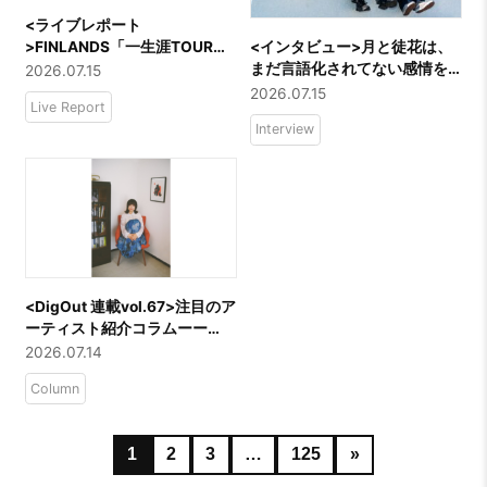
<ライブレポート
>FINLANDS「一生涯TOUR」
<インタビュー>月と徒花は、
＠東京・恵比寿LIQUIDROOM
まだ言語化されてない感情を
2026.07.15
歌う――「熱り」バイラルヒ
2026.07.15
Live Report
ットの先、東京での新章へ
Interview
<DigOut 連載vol.67>注目のア
ーティスト紹介コラムーー
「山田萌」
2026.07.14
Column
1
2
3
…
125
»