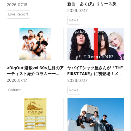
“CATALYST tour 2026”」
新曲「あくび」リリース決
2026.07.18
@Shibuya WWW
定！！21時よりMusic Video
2026.07.17
Live Report
のプレミア公開も決定！！主
News
演を務めるのは中山莉子（私
立恵比寿中学）
​<
DigOut 連載vol.69
>注目のア
ヤバイTシャツ屋さんが「THE
ーティスト紹介コラムーー
FIRST TAKE」に初登場！メジ
「カラコルムの山々」
ャーデビュー10周年イヤーを
2026.07.17
2026.07.17
迎える彼らが総再生回数1.3億
Column
News
回超の代表曲「ハッピーウェ
ディング前ソング」を一発撮
りでパフォーマンス！