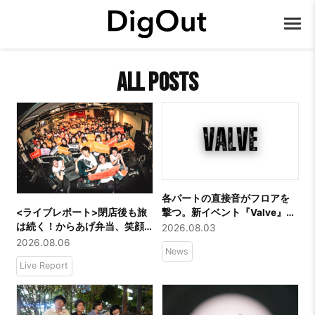
All Posts
各パートの直接音がフロアを
撃つ。新イベント『Valve』始
<ライブレポート>閉店後も旅
動！10/10(土) 下北沢
は続く！からあげ弁当、笑顔
2026.08.03
DaisyBarにて第1回公演開催
のラストライブ！
2026.08.06
News
Live Report