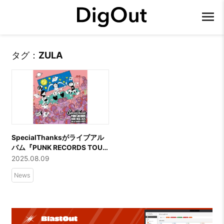
タグ：
ZULA
SpecialThanksがライブアル
バム『PUNK RECORDS TOUR
FINAL 2025 – Live at Spotify
2025.08.09
O-WEST』を本日リリース！
News