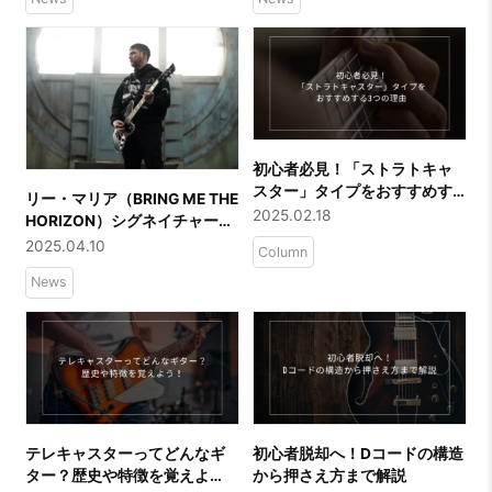
年7月16日（水）より受注開始
出かけよう。
初心者必見！「ストラトキャ
スター」タイプをおすすめす
リー・マリア（BRING ME THE
る3つの理由
2025.02.18
HORIZON）シグネイチャーモ
デル『PRO SERIES
2025.04.10
Column
SIGNATURE LEE MALIA LM-
News
87』を発表
テレキャスターってどんなギ
初心者脱却へ！Dコードの構造
ター？歴史や特徴を覚えよ
から押さえ方まで解説