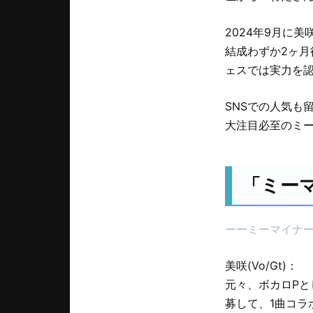
2024年9月に美
結成わずか2ヶ
ェスでは実力を
SNSでの人気も
大注目必至のミ
「ミー
ーーミーマイナ
美咲(Vo/Gt)：
元々、ボカロP
募して、1曲コ