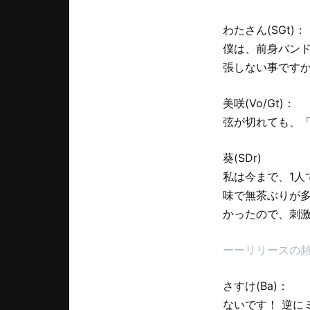
わたさん(SGt)：
僕は、前身バン
張しない事です
美咲(Vo/Gt)：
弦が切れても、「
葵(SDr)
私は今まで、1人
味で無茶ぶりが
かったので、刺
ーーリリースの
さすけ(Ba)：
ないです！ 逆に