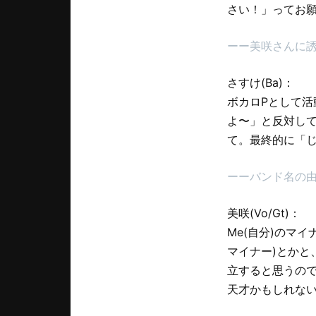
さい！」ってお
ーー美咲さんに
さすけ(Ba)：
ボカロPとして
よ〜」と反対して
て。最終的に「
ーーバンド名の
美咲(Vo/Gt)：
Me(自分)のマ
マイナー)とか
立すると思うの
天才かもしれない