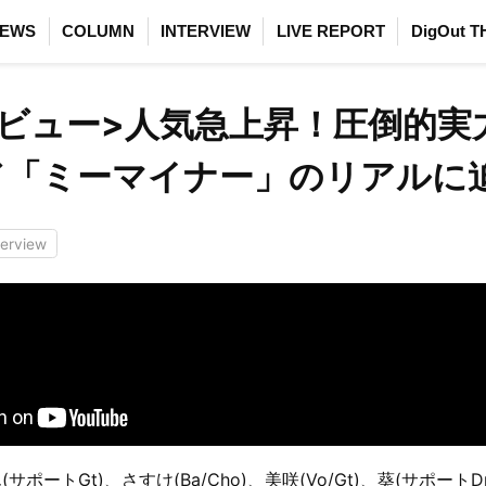
EWS
COLUMN
INTERVIEW
LIVE REPORT
DigOut T
ビュー>人気急上昇！圧倒的実
ド「ミーマイナー」のリアルに
terview
ポートGt)、さすけ(Ba/Cho)、美咲(Vo/Gt)、葵(サポートDr