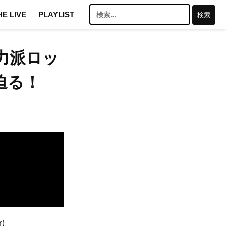
検
HE LIVE
PLAYLIST
索:
力派ロッ
迫る！
)