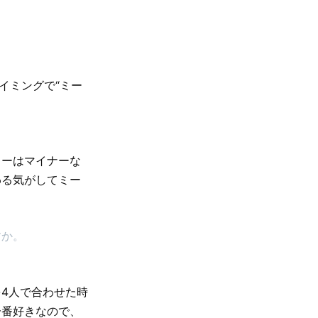
イミングで“ミー
ミーはマイナーな
わる気がしてミー
すか。
4人で合わせた時
一番好きなので、