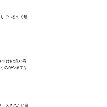
れしているので緊
さすけ)は良い意
いうのが今までな
。
リースされたい曲