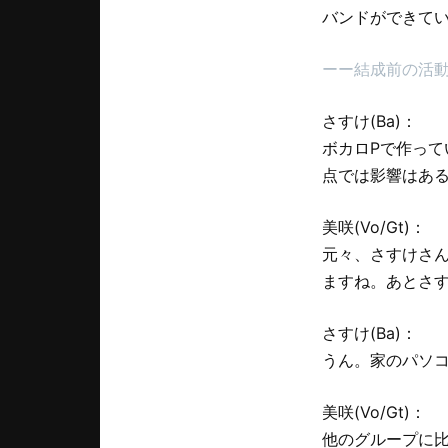
バンドができてい
ーー結成前の活
さすけ(Ba)：
ボカロPで作って
点では影響はあ
美咲(Vo/Gt)：
元々、さすけさ
ますね。あとさ
さすけ(Ba)：
うん。家のパソ
美咲(Vo/Gt)：
他のグループに