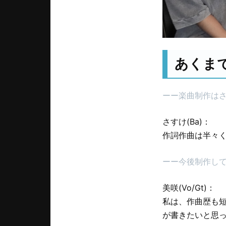
あくま
ーー楽曲制作は
さすけ(Ba)：
作詞作曲は半々
ーー今後制作し
美咲(Vo/Gt)：
私は、作曲歴も
が書きたいと思