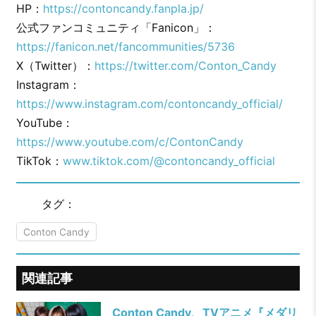
HP：
https://contoncandy.fanpla.jp/
公式ファンコミュニティ「Fanicon」：
https://fanicon.net/fancommunities/5736
X（Twitter）：
https://twitter.com/Conton_Candy
Instagram：
https://www.instagram.com/contoncandy_official/
YouTube：
https://www.youtube.com/c/ContonCandy
TikTok：
www.tiktok.com/@contoncandy_official
タグ：
Conton Candy
関連記事
Conton Candy、TVアニメ『メダリ