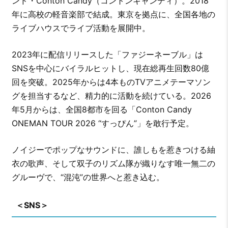
ンド・Conton Candy（コントンキャンディ）。2018
年に高校の軽音楽部で結成。東京を拠点に、全国各地の
ライブハウスでライブ活動を展開中。
2023年に配信リリースした「ファジーネーブル」は
SNSを中心にバイラルヒットし、現在総再生回数80億
回を突破。2025年からは4本ものTVアニメテーマソン
グを担当するなど、精力的に活動を続けている。2026
年5月からは、全国8都市を回る「Conton Candy
ONEMAN TOUR 2026 “すっぴん”」を敢行予定。
ノイジーでポップなサウンドに、誰しもを惹きつける紬
衣の歌声、そして双子のリズム隊が織りなす唯一無二の
グルーヴで、“混沌”の世界へと惹き込む。
＜SNS＞