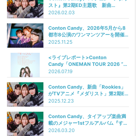
スト』第2期ED主題歌 新曲
「Rookies」 Music Video公開！
2026.02.03
Conton Candy、2026年5月から8
都市8公演のワンマンツアーを開催
決定！
2025.11.25
<ライブレポート>Conton
Candy「ONEMAN TOUR 2026 “す
っぴん”」東京・Zepp Shinjuku
2026.07.19
Conton Candy、新曲「Rookies」
がTVアニメ『メダリスト」第2期ED
主題歌に決定！
2025.12.23
Conton Candy、タイアップ楽曲満
載のメジャー1stフルアルバム『すっ
ぴん』リリース決定！
2026.03.20