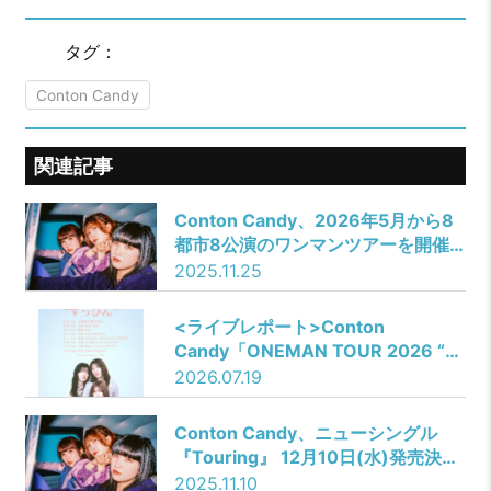
タグ：
Conton Candy
関連記事
Conton Candy、2026年5月から8
都市8公演のワンマンツアーを開催
決定！
2025.11.25
<ライブレポート>Conton
Candy「ONEMAN TOUR 2026 “す
っぴん”」東京・Zepp Shinjuku
2026.07.19
Conton Candy、ニューシングル
『Touring』 12月10日(水)発売決
定！
2025.11.10