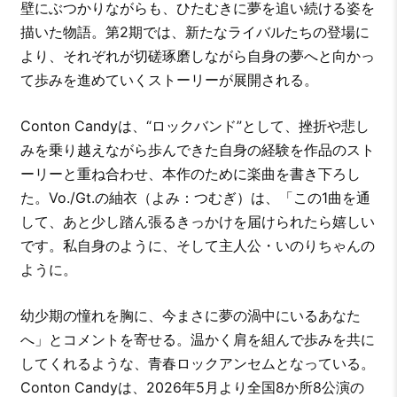
壁にぶつかりながらも、ひたむきに夢を追い続ける姿を
描いた物語。第2期では、新たなライバルたちの登場に
より、それぞれが切磋琢磨しながら自身の夢へと向かっ
て歩みを進めていくストーリーが展開される。
Conton Candyは、“ロックバンド”として、挫折や悲し
みを乗り越えながら歩んできた自身の経験を作品のスト
ーリーと重ね合わせ、本作のために楽曲を書き下ろし
た。Vo./Gt.の紬衣（よみ：つむぎ）は、「この1曲を通
して、あと少し踏ん張るきっかけを届けられたら嬉しい
です。私自身のように、そして主人公・いのりちゃんの
ように。
幼少期の憧れを胸に、今まさに夢の渦中にいるあなた
へ」とコメントを寄せる。温かく肩を組んで歩みを共に
してくれるような、青春ロックアンセムとなっている。
Conton Candyは、2026年5月より全国8か所8公演の