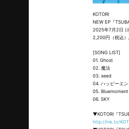
KOTORI
NEW EP『TSUB
2025年7月2日 
2,200円（税込）/
[SONG LIST]
01. Ghost
02. 魔法
03. seed
04. ハッピーエ
05. Bluemoment
06. SKY
▼KOTORI『TS
http://lnk.to/K