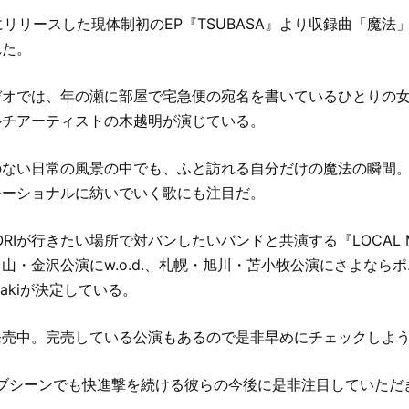
7月にリリースした現体制初のEP『TSUBASA』より収録曲「魔
れた。
デオでは、年の瀬に部屋で宅急便の宛名を書いているひとりの
ルチアーティストの木越明が演じている。
ない日常の風景の中でも、ふと訪れる自分だけの魔法の瞬間。K
モーショナルに紡いでいく歌にも注目だ。
ORIが行きたい場所で対バンしたいバンドと共演する『LOCAL MA
山・金沢公演にw.o.d.、札幌・旭川・苫小牧公演にさよなら
akiが決定している。
発売中。完売している公演もあるので是非早めにチェックしよ
イブシーンでも快進撃を続ける彼らの今後に是非注目していただ