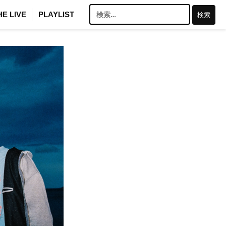
検
HE LIVE
PLAYLIST
索: