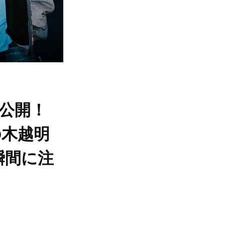
を公開！
の木越明
瞬間に注