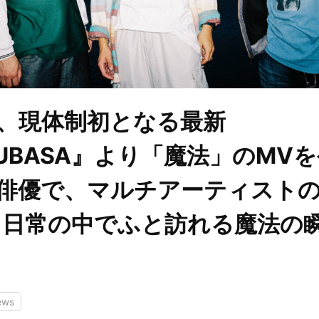
RI、現体制初となる最新
SUBASA』より「魔法」のMV
は俳優で、マルチアーティスト
。日常の中でふと訪れる魔法の
ews