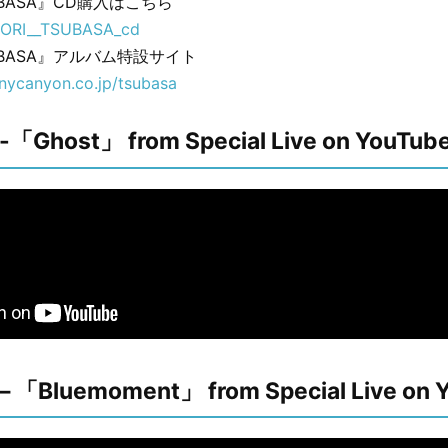
UBASA』CD購入はこちら
OTORI__TSUBASA_cd
SUBASA』アルバム特設サイト
onycanyon.co.jp/tsubasa
「Ghost」 from Special Live on YouTub
 「Bluemoment」 from Special Live on 