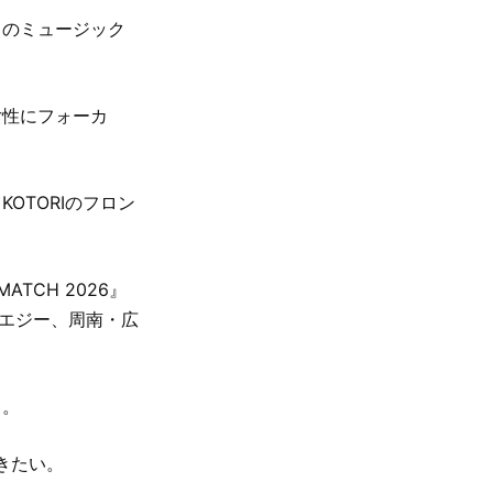
法」のミュージック
女性にフォーカ
OTORIのフロン
TCH 2026』
ポエジー、周南・広
う。
きたい。