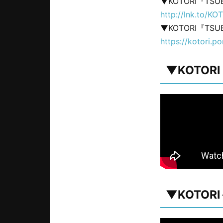
▼KOTORI『TS
http://lnk.to/K
▼KOTORI『T
https://kotori.p
▼KOTORI -
▼KOTORI –