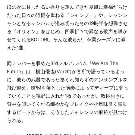
ほのかに甘ったるい香りを運んできた夏風に幸福だらけ
だった日々の追憶を重ねる『シャンプー』や、シャンシ
ャンとなるシンバルが澄み切った冬の19時半を想像させ
る『オリオン』をはじめ、四季折々で異なる歌声を咲か
せてくれるKOTORI。そんな彼らが、卒業シーズンに添
えた1曲。
同ナンバーを収めた3rdフルアルバム『We Are The
Future』は、横山優也(Vo/Gt)が各所で語っているよう
に、彼らの武器であった捻くれ知らずのアンサンブルを
飛び越え、BPMを落とした演奏によってディープに潜っ
ていくことを視野に入れた1枚であったが、数秒おきに
背中を叩いてくれる細やかなブレイクや小気味良く躍動
するビートからは、そうしたチャレンジの痕跡が見つけ
られる。