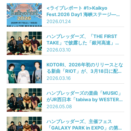
Makiが決定！
<ライブレポート #1>Kaikyo
Fest.2026 Day1 海峡ステージ――
熱帯魚とものくろーむ／セカンドバ
2026.01.24
ッカー／35.7／Blue Mash／バック
ドロップシンデレラ／超能力戦士ド
ハンブレッダーズ、「THE FIRST
リアン／Age Factory
TAKE」で披露した「銀河高速」
「恋の段落」の音源を3月11日より
2026.03.10
配信リリース！
KOTORI、2026年初のリリースとな
る新曲「RIOT」が、3月18日に配信
リリースされることを発表！
2026.03.16
ハンブレッダーズの楽曲「MUSIC」
がJR西日本「tabiwa by WESTER」
新CMソングに決定！
2026.05.08
ハンブレッダーズ、主催フェス
「GALAXY PARK in EXPO」の第一