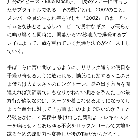
川発の4ピース・Blue Mashが、自身のツアーに付与し
たサブタイトルである。その数字とは、2002のこと。
メンバー全員の生まれ年を冠した『2002』では、チャ
イムを彷彿とさせるリバービーで勇壮なギターが高らか
に鳴り響くと同時に、開幕から22秒地点で爆発するプ
レイによって、歳を重ねていく焦燥と決心がバーストし
ていく。
半ば自らに言い聞かせるように、リリック通りの明日を
手繰り寄せるように放たれる、慟哭にも類する＜このま
ま僕らは大丈夫さ＞のロングトーン。踏み出す方向を間
違えれば美辞麗句にもなりかねない脆さを孕んだこの最
終行が痛切なのは、スーツを着こなせるようになってし
まった自分に対して「お前はこのままで良いのか？」と
発破をかけ、＜真夜中 駆け出した衝動よ テレキャスタ
ーを鳴らせ＞とあらゆる不安をロックンロールで大地を
蹴るための原動力へ変換した後の1節だからだろう。