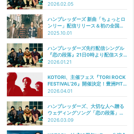
弾出演者発表！時速36km 、
2026.02.05
cinema staff、四星球、04 Limited
Sazabysが出演！
ハンブレッダーズ 新曲「ちょっとロ
ンリー」配信リリース＆初の全国ホ
ールワンマンツアー開催決定！
2025.10.01
ハンブレッダーズ先行配信シングル
『恋の段落』21日0時より配信スタ
ート
2026.01.21
KOTORI、主催フェス『TORI ROCK
FESTIVAL’26』開催決定！豊洲PIT
では初の2days開催！さらに新アー
2026.04.01
写も公開！
ハンブレッダーズ、大切な人へ贈る
ウェディングソング「恋の段落」
MV完成！花嫁役に瀬戸璃子、監督
2026.03.09
は濱田英明