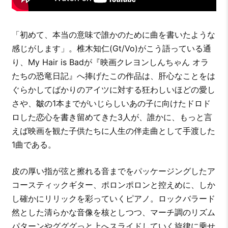
「初めて、本当の意味で誰かのために曲を書いたような
感じがします」。椎木知仁(Gt/Vo)がこう語っている通
り、My Hair is Badが『映画クレヨンしんちゃん オラ
たちの恐竜日記』へ捧げたこの作品は、肝心なことをは
ぐらかしてばかりのアイツに対する狂わしいほどの愛し
さや、皺の1本までがいじらしいあの子に向けたドロド
ロした恋心を書き留めてきた3人が、誰かに、もっと言
えば映画を観た子供たちに人生の伴走曲として手渡した
1曲である。
皮の厚い指が弦と擦れる音までをパッケージングしたア
コースティックギター、ポロンポロンと控えめに、しか
し確かにリリックを彩っていくピアノ。ロックバラード
然とした清らかな音像を核としつつ、マーチ調のリズム
パターンやグググっと上へスライドしていく旋律に乗せ