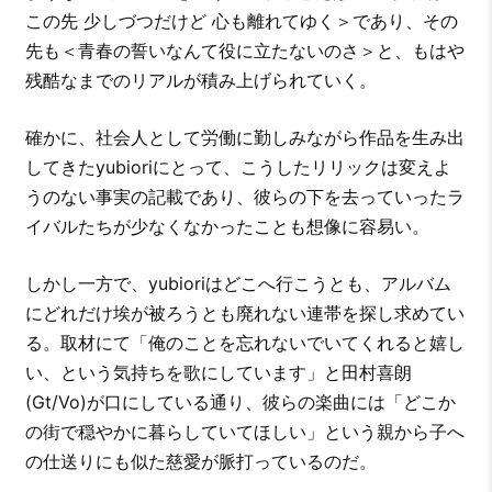
この先 少しづつだけど 心も離れてゆく＞であり、その
先も＜青春の誓いなんて役に立たないのさ＞と、もはや
残酷なまでのリアルが積み上げられていく。
確かに、社会人として労働に勤しみながら作品を生み出
してきたyubioriにとって、こうしたリリックは変えよ
うのない事実の記載であり、彼らの下を去っていったラ
イバルたちが少なくなかったことも想像に容易い。
しかし一方で、yubioriはどこへ行こうとも、アルバム
にどれだけ埃が被ろうとも廃れない連帯を探し求めてい
る。取材にて「俺のことを忘れないでいてくれると嬉し
い、という気持ちを歌にしています」と⽥村喜朗
(Gt/Vo)が口にしている通り、彼らの楽曲には「どこか
の街で穏やかに暮らしていてほしい」という親から子へ
の仕送りにも似た慈愛が脈打っているのだ。