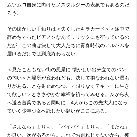
ムツムロ自身に向けたノスタルジーの表象でもあるのだ
ろう。
その懐かしい手触りは＜失くしたキラカード＞＜途中で
辞めちゃったピアノ＞なんてリリックにも宿っているの
だが、この曲は決して大人たちに青春時代のアルバムを
届けるだけでは到底終わらない。
＜見たこともない街の風景に 懐かしい出来立てのパン
の匂い＞と場所が変われども、決して損なわれない温も
りがあることを射止めつつ、＜限りなくテキトーに生き
て欲しい＞とささやかな幸福を祈ってみせる。友から友
へ送る言葉であると同時に、4人からこの先大人になっ
ていく少年少女へ託したい願いがここにある。
「さよなら」よりも、「バイバイ」よりも、「またね」
が良い。次があるから。これでお別れじゃないから。彼