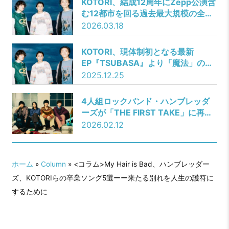
KOTORI、結成12周年にZepp公演含
む12都市を回る過去最大規模の全国
ワンマンツアー『”12″ Tour』開催決
2026.03.18
定！
KOTORI、現体制初となる最新
EP『TSUBASA』より「魔法」の
MVを公開！MVには俳優で、マルチ
2025.12.25
アーティストの木越明が出演。日常
の中でふと訪れる魔法の瞬間に注
4人組ロックバンド・ハンブレッダ
目！
ーズが「THE FIRST TAKE」に再登
場！ 大切な人の結婚式のために作ら
2026.02.12
れたラブソング「恋の段落」をライ
ブ感あふれる一発撮りにてパフォー
マンス！
ホーム
»
Column
» <コラム>My Hair is Bad、ハンブレッダー
ズ、KOTORIらの卒業ソング5選ーー来たる別れを人生の護符に
するために