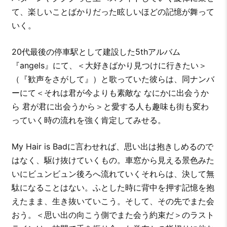
て、楽しいことばかりだった眩しいほどの記憶が舞って
いく。
20代最後の停車駅として建設した5thアルバム
『angels』にて、＜大好きばかり見つけに行きたい＞
（『歓声をさがして』）と歌っていた彼らは、同ナンバ
ーにて＜それは君が今よりも素敵な なにかに出会うか
ら 君が君に出会うから＞と愛する人も趣味も街も変わ
っていく時の流れを強く肯定してみせる。
My Hair is Badに言わせれば、思い出は抱きしめるので
はなく、駆け抜けていくもの。車窓から見える景色みた
いにビュンビュン後ろへ流れていくそれらは、決して無
駄になることはない。ふとした時に背中を押す記憶を抱
えたまま、生き抜いていこう。そして、その先でまた会
おう。＜思い出の向こう側でまた会う約束だ＞のラスト