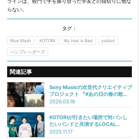
ラインは、校門で手を振り合った学友との指切りに他な
らない。
タグ：
Blue Mash
KOTORI
My Hair is Bad
yubiori
ハンブレッダーズ
関連記事
Sony Musicの次世代クリエイティブ
プロジェクト 『#あの日の春の歌』
が始動！ネクストブレイク３アーテ
2026.03.16
ィストと次世代を担う若手女優が
CMで競演！
KOTORIが行きたい場所で対バンし
たいバンドと共演するLOCAL
MATCHツアーの対バンアーティス
2025.11.17
トに、w.o.d.、さよならポエジー、