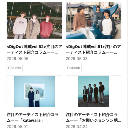
<DigOut 連載vol.52>注目のア
​<DigOut 連載vol.51>注目のア
ーティスト紹介コラムーー
ーティスト紹介コラムーー
「ENEMY FLECK」
「otona ni nattemo」
2026.05.05
2026.05.03
Column
Column
注目のアーティスト紹介コラ
注目のアーティスト紹介コラ
ムーー「katawara」
ムーー「お願いジョンソン聴
いてくれ」
2026.05.01
2026.04.24