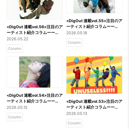
<DigOut 連載vol.55>注目のア
ーティスト紹介コラムーー
<DigOut 連載vol.56>注目のア
「Romansquall」
ーティスト紹介コラムーー
2026.05.18
「弁天ランド」
2026.05.22
Column
Column
<DigOut 連載vol.54>注目のア
ーティスト紹介コラムーー
<DigOut 連載vol.53>注目のア
「だてぃが」
ーティスト紹介コラムーー
2026.05.15
「アンユースレス」
2026.05.13
Column
Column