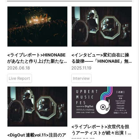
<ライブレポート>HINONABE
<インタビュー>変幻自在に操
があなたと作り上げた新たな
る旋律――「HINONABE」無
季節。代官山UNITソールドワ
限の進化に迫る
2026.06.18
2025.11.19
ンマン『Garden』レポート！
Live Report
Interview
<ライブレポート>次世代を担
うアーティストが続々出演！
<DigOut 連載vol.11>注目のア
「UPBEAT MUSIC FES