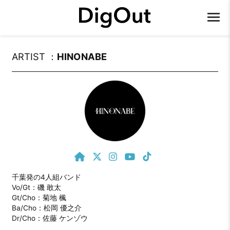
ARTIST ：
HINONABE
千葉発の4人組バンド 

Vo/Gt：磯 敢太

Gt/Cho：菊地 楓

Ba/Cho：松岡 優之介

Dr/Cho：佐藤 ケンゾウ