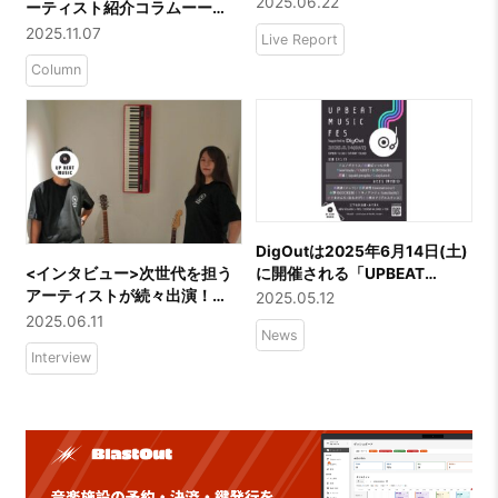
2025.06.22
ーティスト紹介コラムーー
Supported by DigOut 」
「HINONABE」
2025.11.07
Live Report
VANET／是猫／liquid people
／HINONABE／CozyLand／
Column
Viewtrade／アスノポラリス
／前髪ぱっつん少年
DigOutは2025年6月14日(土)
に開催される「UPBEAT
<インタビュー>次世代を担う
MUSIC FES」に協賛いたしま
アーティストが続々出演！
2025.05.12
す！
「UP BEAT MUSIC」主催者を
2025.06.11
News
直撃インタビュー！！
Interview