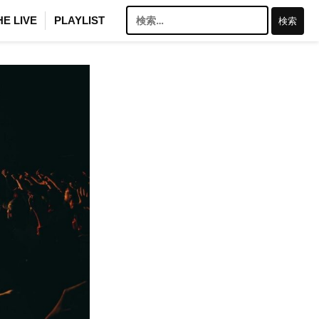
検
HE LIVE
PLAYLIST
索: