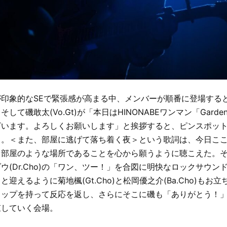
印象的なSEで緊張感が高まる中、メンバーが順番に登場する
して磯敢太(Vo.Gt)が「本日はHINONABEワンマン「Gard
ざいます。よろしくお願いします」と挨拶すると、ピンスポッ
。＜また、部屋に逃げて落ち着く夜＞という歌詞は、今日ここU
う部屋のような場所であることを心から願うように聴こえた。
ウ(Dr.Cho)の「ワン、ツー！」を合図に明快なロックサウン
迎えるように菊地楓(Gt.Cho)と松岡優之介(Ba.Cho)もお
ラップを持って反応を返し、さらにそこに磯も「ありがとう！
束していく会場。