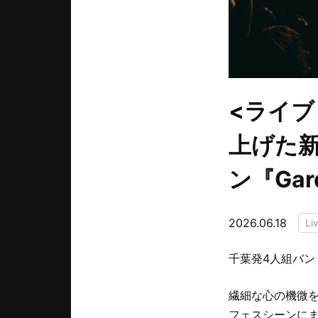
<ライブ
上げた新
ン『Ga
2026.06.18
Li
千葉発4人組バンド
繊細な心の機微
フェスシーンに