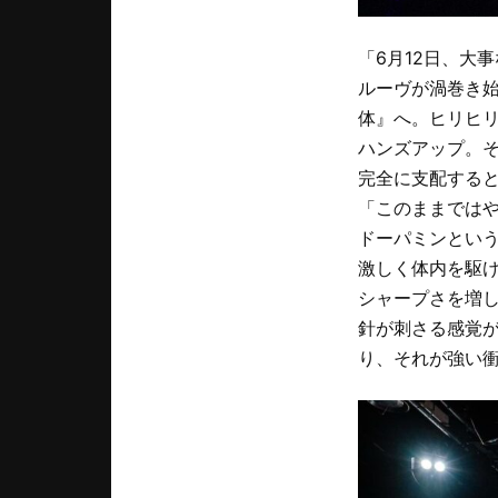
「6月12日、大
ルーヴが渦巻き
体』へ。ヒリヒ
ハンズアップ。
完全に支配する
「このままでは
ドーパミンとい
激しく体内を駆け巡
シャープさを増
針が刺さる感覚
り、それが強い