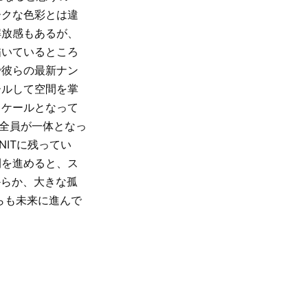
ークな色彩とは違
解放感もあるが、
描いているところ
で彼らの最新ナン
ールして空間を掌
スケールとなって
、全員が一体となっ
ITに残ってい
間を進めると、ス
からか、大きな孤
らも未来に進んで