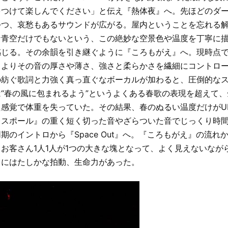
をつけて楽しんでください」と伝え『熱体夜』へ。先ほどのダ
つつ、哀愁もあるサウンドが広がる。屋内ということを忘れる
な青空だけでもないという、この絶妙な空景色や温度を丁寧に
感じる。その余韻を引き継ぐように『ころもがえ』へ。現時点
、よりその音の厚さや薄さ、強さと柔らかさを繊細にコントロ
の紡ぐ歌詞と力強く真っ直ぐなボーカルが加わると、圧倒的な
“春の風に包まれるよう”というよくある春歌の表現を超えて
感覚で体重を失っていた。その結果、春のぬるい温度だけがUN
レスポール』の重く短く切った音やざらついた音でじっくり時
期のイントロから『Space Out』へ。『ころもがえ』の流れ
お客さん1人1人が1つの大きな塊となって、よく見えないなが
こにはたしかな拍動、生命力があった。