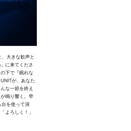
と、大きな歓声と
en」に来てくださ
トの下で『眠れな
NITが、あなた
そんな一節を終え
ドが鳴り響く。早
立ち台を使って演
」「よろしく！」