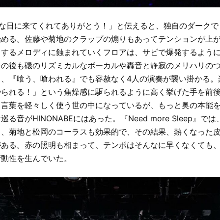
事な日に来てくれてありがとう！」と伝えると、独自のダーク
始める。佐藤や菊地のクラップの煽りもあってテンションが上
リするメロディに蝕まれていくフロアは、サビで爆発するよう
その後も磯のリズミカルなボーカルや轟音と静寂のメリハリの
と、『喰う、喰われる』でも容赦なく4人の演奏が襲い掛かる。
やられる！」という焦燥感に駆られるように高く挙げた手を前
う言葉を軽々しく使う世の中になっているが、もっと奥の本能
る音がHINONABEにはあった。『Need more Sleep』
し、菊地と松岡のコーラスも効果的で、その結果、熱くなった
がある。赤の照明も相まって、テンポはそんなに早くなくても
衝動性を生んでいた。