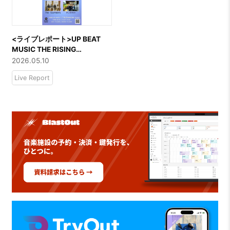
<ライブレポート>UP BEAT
MUSIC THE RISING
Supported by DigOutーーペ
2026.05.10
テンドウケシ / The Slumbers
Live Report
/ 爛漫天国 / テンカラット