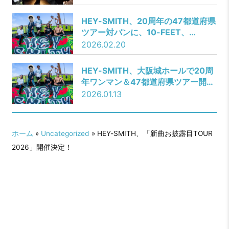
が、音楽とストリートで“自由”を体
現する2025年秋冬キャンペーン！
HEY-SMITH、20​周年の47都道府県
ツアー対バン​に、10-FEET、
SHANK​、04 Limited Sazabys​、ハ
2026.02.20
ルカミライ、ROTTENGRAFFTY​等
が決定！
HEY-SMITH、大阪城ホールで20周
年ワンマン＆47都道府県ツアー開催
決定！
2026.01.13
ホーム
»
Uncategorized
» HEY-SMITH、「新曲お披露目TOUR
2026」開催決定！