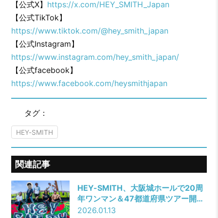
【公式X】
https://x.com/HEY_SMITH_Japan
【公式TikTok】
https://www.tiktok.com/@hey_smith_japan
【公式Instagram】
https://www.instagram.com/hey_smith_japan/
【公式facebook】
https://www.facebook.com/heysmithjapan
タグ：
HEY-SMITH
関連記事
HEY-SMITH、大阪城ホールで20周
年ワンマン＆47都道府県ツアー開催
決定！
2026.01.13