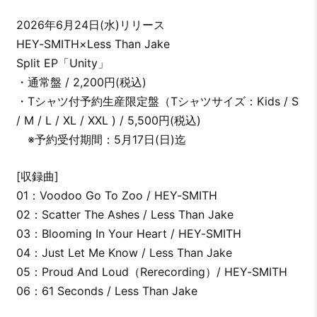
2026年6月24日(水)リリース
HEY-SMITH×Less Than Jake
Split EP「Unity」
・通常盤 / 2,200円(税込)
・Tシャツ付予約生産限定盤（Tシャツサイズ：Kids / S
/ M / L / XL / XXL ) / 5,500円(税込)
※予約受付期間：5月17日(日)迄
[収録曲]
01：Voodoo Go To Zoo / HEY-SMITH
02：Scatter The Ashes / Less Than Jake
03：Blooming In Your Heart / HEY-SMITH
04：Just Let Me Know / Less Than Jake
05：Proud And Loud（Rerecording）/ HEY-SMITH
06：61 Seconds / Less Than Jake