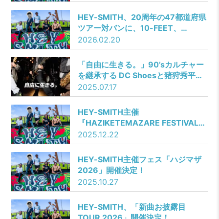
HEY-SMITH、20​周年の47都道府県
ツアー対バン​に、10-FEET、
SHANK​、04 Limited Sazabys​、ハ
2026.02.20
ルカミライ、ROTTENGRAFFTY​等
が決定！
「自由に生きる。」90’sカルチャー
を継承する DC Shoesと猪狩秀平・
満・YUJI（HEY-SMITHメンバー）
2025.07.17
が、音楽とストリートで“自由”を体
現する2025年秋冬キャンペーン！
HEY-SMITH主催
『HAZIKETEMAZARE FESTIVAL
2025 ONLINE Supported by
2025.12.22
YouTube』の配信が決定！
HEY-SMITH主催フェス「ハジマザ
2026」開催決定！
2025.10.27
HEY-SMITH、「新曲お披露目
TOUR 2026」開催決定！