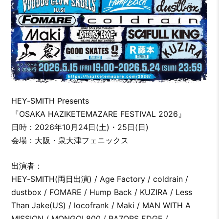
HEY-SMITH Presents
『OSAKA HAZIKETEMAZARE FESTIVAL 2026』
日時：2026年10月24日(土)・25日(日)
会場：大阪・泉大津フェニックス
出演者：
HEY-SMITH(両日出演) / Age Factory / coldrain /
dustbox / FOMARE / Hump Back / KUZIRA / Less
Than Jake(US) / locofrank / Maki / MAN WITH A
MISSION / MONGOL800 / RAZORS EDGE /