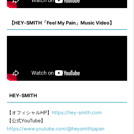
【HEY-SMITH「Feel My Pain」Music Video】
HEY-SMITH
【オフィシャルHP】
https://hey-smith.com
【公式YouTube】
https://www.youtube.com/@heysmithjapan