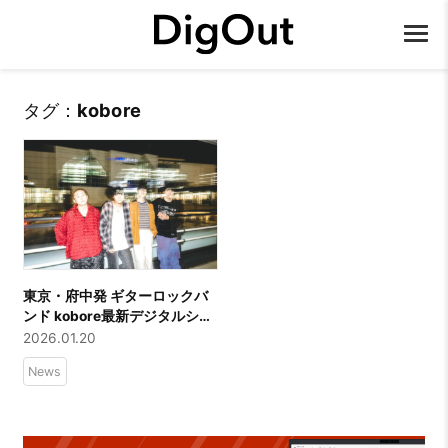
タグ：
kobore
東京・府中発 ギターロックバ
ンド kobore最新デジタルシン
グル「Magic」ミュージック
2026.01.20
ビデオを公開！
News