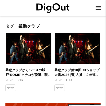
タグ：
暴動クラブ
暴動クラブからベースの城
暴動クラブ第18回CDショップ
戸”ROSIE”ヒナコが脱退。現メ
大賞2026(青)入賞！２年連続
ンバー最後の音源はちわきま
入賞は快挙！
2026.03.16
2026.01.09
ゆみデビュー40周年記念リミ
News
News
ックス・アルバムに収録！