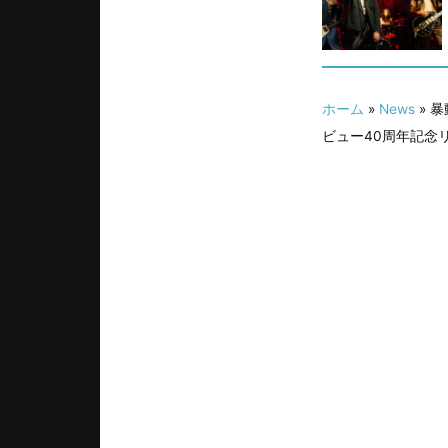
ホーム
»
News
» 
ビュー40周年記念