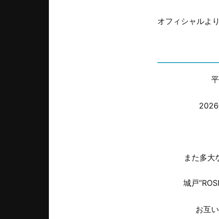
オフィシャルよ
平
20
また多大
城戸”RO
お互い