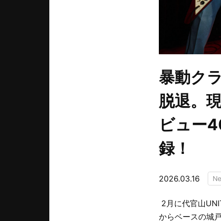
暴動クラ
脱退。
ビュー
録！
2026.03.16
N
2月に代官山UN
からベースの城戸”