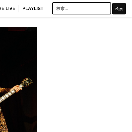
検
HE LIVE
PLAYLIST
索: