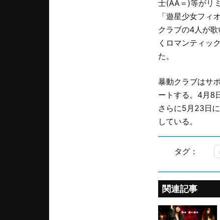
士(AA＝)等が
「遊星少女フィオ
クラブの4人が
くロマンティッ
た。
暴動クラブはサポー
ートする。4月8
さらに5月23日には
している。
タグ：
関連記事