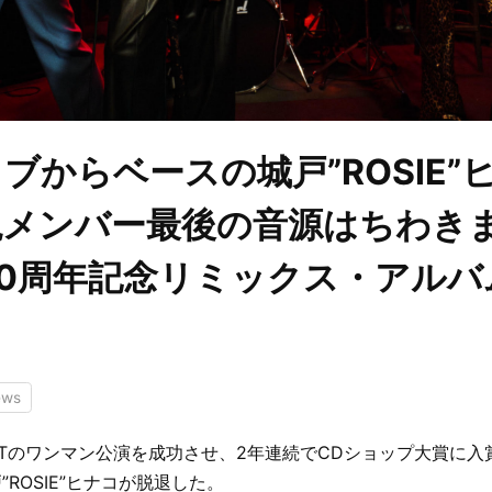
ブからベースの城戸”ROSIE”
現メンバー最後の音源はちわき
40周年記念リミックス・アルバ
ews
ITのワンマン公演を成功させ、2年連続でCDショップ大賞に
ROSIE”ヒナコが脱退した。