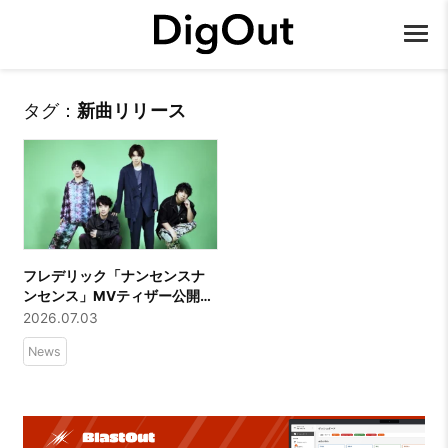
タグ：
新曲リリース
フレデリック「ナンセンスナ
ンセンス」MVティザー公開
7/6配信＆新海岳人監督ゲスト
2026.07.03
のトークライブ決定
News