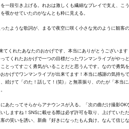
ジを一段引き上げる。れおは激しくも繊細なプレイで支え、こ
クを覗かせていたのがなんとも粋に見える。
取ったような歌詞が、まるで夜空に咲く小さな光のように観客
来てくれたあなたのおかげです、本当にありがとうございます
会ってくれたおかげで一つの目標だったワンマンライブがやっ
ることってすごく勇気がいることだと思うんです。なので勇気
のおかげでワンマンライブが出来てます！本当に感謝の気持ち
、続けて「のた！話して！(笑)」と無茶振り、のたが「本当
る。
るにあたってそらからアナウンスが入る。「次の曲だけ撮影OK
いしますね！SNSに載せる際は必ず許可を取り、上げていた
観客の笑いを誘い、新曲『好きになったもん負け。なんて信じ