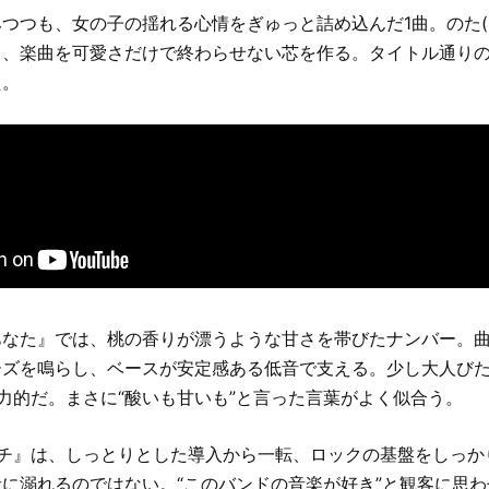
つつも、女の子の揺れる心情をぎゅっと詰め込んだ1曲。のた(K
き、楽曲を可愛さだけで終わらせない芯を作る。タイトル通り
た。
なた』では、桃の香りが漂うような甘さを帯びたナンバー。曲間
ーズを鳴らし、ベースが安定感ある低音で支える。少し大人び
た魅力的だ。まさに“酸いも甘いも”と言った言葉がよく似合う。
ムチ』は、しっとりとした導入から一転、ロックの基盤をしっか
に溺れるのではない。“このバンドの音楽が好き”と観客に思