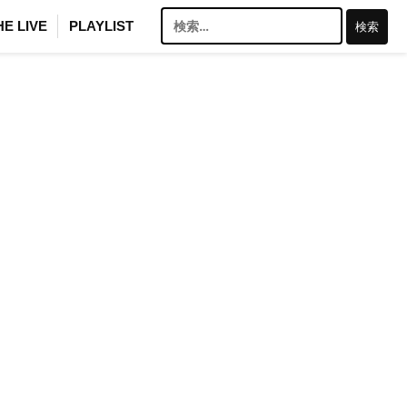
検
HE LIVE
PLAYLIST
索: