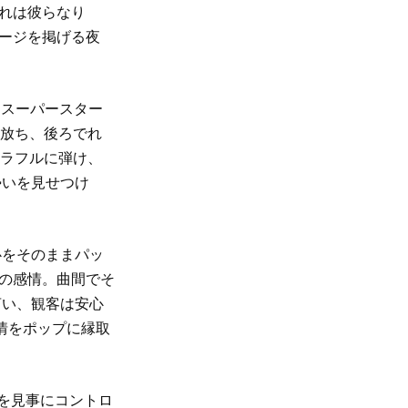
それは彼らなり
セージを掲げる夜
『スーパースター
き放ち、後ろでれ
カラフルに弾け、
勢いを見せつけ
心をそのままパッ
気の感情。曲間でそ
言い、観客は安心
感情をポップに縁取
を見事にコントロ