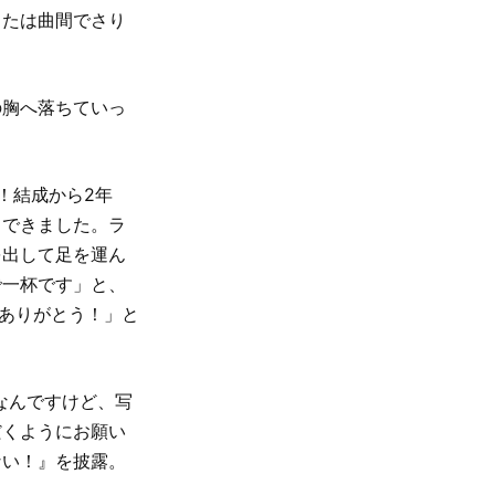
うたは曲間でさり
の胸へ落ちていっ
！結成から2年
とできました。ラ
を出して足を運ん
で一杯です」と、
にありがとう！」と
なんですけど、写
だくようにお願い
ない！』を披露。