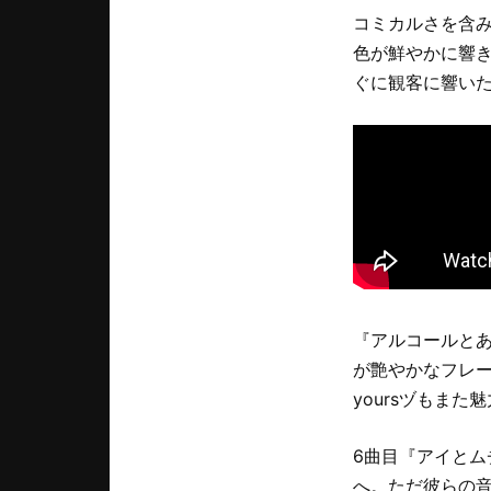
コミカルさを含み
色が鮮やかに響
ぐに観客に響い
『アルコールとあ
が艶やかなフレ
yoursヅもま
6曲目『アイと
へ。ただ彼らの音