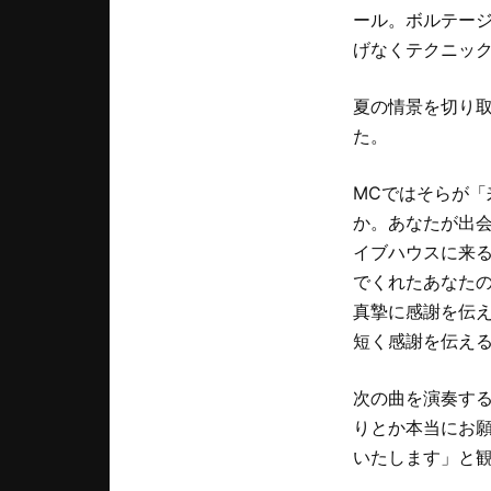
ール。ボルテー
げなくテクニッ
夏の情景を切り
た。
MCではそらが「
か。あなたが出
イブハウスに来
でくれたあなた
真摯に感謝を伝え
短く感謝を伝え
次の曲を演奏す
りとか本当にお願
いたします」と