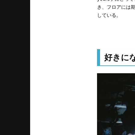
き、フロアには
している。
好きに