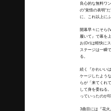
良心的な無料ワン
の“覚悟の表明”
に、これ以上に
開幕早々にそら(
履いて』で幕を上
お(Dr)は軽快
ステージは一瞬
る。
続く『かわいい
ケージしたような
らが「来てくれ
して身を委ねる。
っていったのが
3曲目には『花