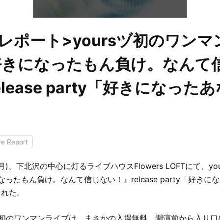
レポート>yoursヅ初のワンマ
好きになったもん負け。なんて
lease party「好きになった
」
ve Report
(月)、下北沢の中心に灯るライブハウスFlowers LOFTにて、your
になったもん負け。なんて信じない！』release party「好き
された。
って初のワンマンライブは、まさかの入場無料。開演前から入り