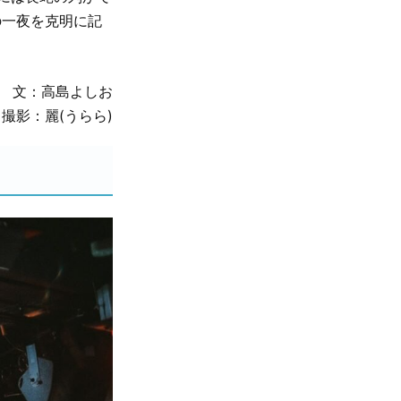
の一夜を克明に記
文：高島よしお
撮影：麗(うらら)