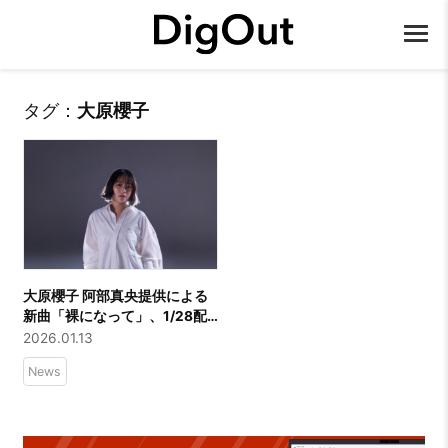
タグ：
大原櫻子
大原櫻子 阿部真央提供による
新曲「裸になって」、1/28配
信リリース決定！洗練された
2026.01.13
表情のジャケット写真＆新ア
News
ーティスト写真を公開！