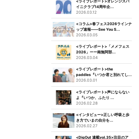
<ライブレポート>オレンジスパ
イニクラブ14周年企...
2026.03.12
<コラム>春フェス2026ラインナ
ップ速報――See You S...
2026.03.05
<ライブレポート>「メメフェス
2026」ーー南無阿部...
2026.03.04
<ライブレポート>the
paddles『いつか君と別れてし...
2026.03.01
<ライブレポート>声にならない
よ『いつか、ふたり ...
2026.02.28
<インタビュー>正しい呼吸と歩
き方でいまの自分を...
2026.02.27
<DigOut 連載vol.35>注目のア