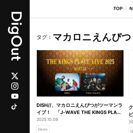
TOP
N
マカロニえんぴつ
タグ：
DISH//、マカロニえんぴつがツーマンラ
イブ！ 「J-WAVE THE KINGS PLACE
LIVE 2025 WINTER」12/2開催決
2025.10.08
え
2
定！ チケット最速先行予約スタート
の
News
N