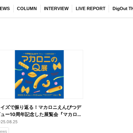
EWS
COLUMN
INTERVIEW
LIVE REPORT
DigOut T
クイズで振り返る！マカロニえんぴつデ
ビュー10周年記念した展覧会『マカロニ
んぴつ デビュー10周年記念 マカロニ
025.08.25
Q展』渋谷PARCOで開催！
ews