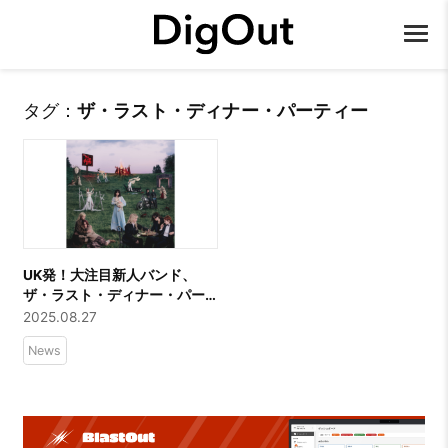
タグ：
ザ・ラスト・ディナー・パーティー
UK発！大注目新人バンド、
ザ・ラスト・ディナー・パー
ティー。10月17日（金）発
2025.08.27
売、待望の2ndアルバム『フロ
News
ム・ザ・パイアー』にボーナ
ストラックが収録された国内
盤のリリースが決定！先着購
入者特典情報も解禁に。