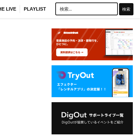
検
HE LIVE
PLAYLIST
索: