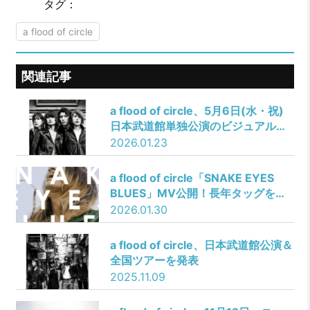
タグ：
a flood of circle
関連記事
a flood of circle、5月6日(水・祝)
日本武道館単独公演のビジュアル公
開！
2026.01.23
a flood of circle「SNAKE EYES
BLUES」MV公開！長年タッグを組
んできた加藤マニが監督
2026.01.30
a flood of circle、日本武道館公演＆
全国ツアーを発表
2025.11.09