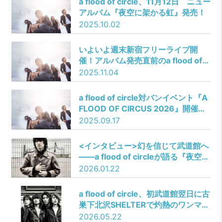
a flood of circle、11月12日 ニュー
アルバム『夜空に架かる虹』発売！
2025.10.02
いよいよ週末新宿フリーライブ開
催！アルバム発売直前のa flood of
circle、FM802で新曲
2025.11.04
「ASHMAN」初オンエア
a flood of circle対バンイベント『A
FLOOD OF CIRCUS 2026』開催決
定！
2025.09.17
<インタビュー>幻を信じて武道館へ
――a flood of circleが語る『夜空に
架かる虹』と20年分の逡巡
2026.01.22
a flood of circle、初武道館翌日に古
巣下北沢SHELTERで灼熱のワンマン
敢行
2026.05.22