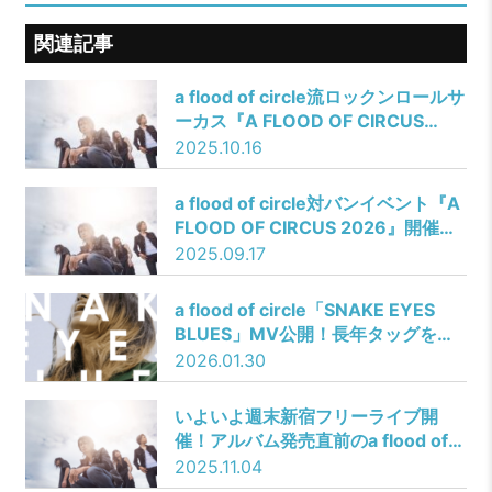
関連記事
a flood of circle流ロックンロールサ
ーカス『A FLOOD OF CIRCUS
2026』全出演者発表！
2025.10.16
a flood of circle対バンイベント『A
FLOOD OF CIRCUS 2026』開催決
定！
2025.09.17
a flood of circle「SNAKE EYES
BLUES」MV公開！長年タッグを組
んできた加藤マニが監督
2026.01.30
いよいよ週末新宿フリーライブ開
催！アルバム発売直前のa flood of
circle、FM802で新曲
2025.11.04
「ASHMAN」初オンエア