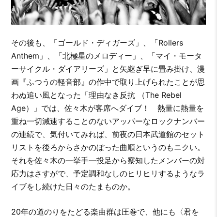
その後も、「ゴールド・ディガーズ」、「Rollers
Anthem」、「北極星のメロディー」、「マイ・モータ
ーサイクル・ダイアリーズ」と矢継ぎ早に畳み掛け、漫
画『ふつうの軽音部』の作中で取り上げられたことが思
わぬ追い風となった「理由なき反抗 （The Rebel
Age）」では、佐々木が客席へダイブ！ 熱量に熱量を
重ね一切減速することのないアッパーなロックナンバー
の連続で、気付いてみれば、前夜の日本武道館のセット
リストを後ろからさかのぼった曲順というのもニクい。
それを佐々木の一挙手一投足から察知したメンバーの対
応力はさすがで、予定調和なしのヒリヒリするようなラ
イブをし続けた日々のたまものか。
20年の道のりをたどる楽曲群は圧巻で、他にも〈君を