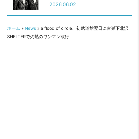
を8月5日に発売！U-NEXTでのライ
2026.06.02
ブ映像連続配信も決定！
ホーム
»
News
» a flood of circle、初武道館翌日に古巣下北沢
SHELTERで灼熱のワンマン敢行