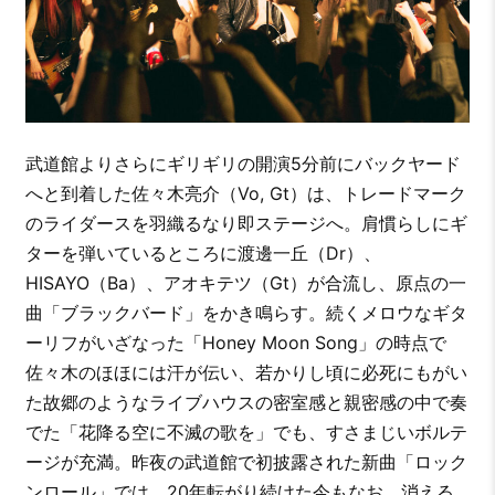
武道館よりさらにギリギリの開演5分前にバックヤード
へと到着した佐々木亮介（Vo, Gt）は、トレードマーク
のライダースを羽織るなり即ステージへ。肩慣らしにギ
ターを弾いているところに渡邊一丘（Dr）、
HISAYO（Ba）、アオキテツ（Gt）が合流し、原点の一
曲「ブラックバード」をかき鳴らす。続くメロウなギタ
ーリフがいざなった「Honey Moon Song」の時点で
佐々木のほほには汗が伝い、若かりし頃に必死にもがい
た故郷のようなライブハウスの密室感と親密感の中で奏
でた「花降る空に不滅の歌を」でも、すさまじいボルテ
ージが充満。昨夜の武道館で初披露された新曲「ロック
ンロール」では、20年転がり続けた今もなお、消える