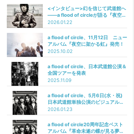
<インタビュー>幻を信じて武道館へ
――a flood of circleが語る『夜空に
架かる虹』と20年分の逡巡
2026.01.22
a flood of circle、11月12日 ニュー
アルバム『夜空に架かる虹』発売！
2025.10.02
a flood of circle、日本武道館公演＆
全国ツアーを発表
2025.11.09
a flood of circle、5月6日(水・祝)
日本武道館単独公演のビジュアル公
開！
2026.01.23
a flood of circle20周年記念ベスト
アルバム『革命未遂の蝶が見る夢』