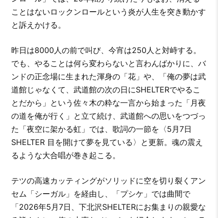
ことはないロックンロールという炎が人生を突き動かす
と訴えかける。
昨日は8000人の前で叫び、今宵は250人と対峙する。
でも、やることは何ら変わらないと言わんばかりに、バ
ンドの正念場に生まれた渾身の「花」や、「俺の夢は武
道館じゃなくて、武道館の次の日にSHELTERでやるこ
とだから」という佐々木の粋な一言から始まった「月夜
の道を俺が行く」と立て続け、武道館への思いをつづっ
た「夜空に架かる虹」では、歌詞の一節を〈5月7日
SHELTER 目を開けて夢を見ている〉と更新。魂の震え
るような大合唱が巻き起こる。
テツの高速カッティングがソリッドに空を切り裂くアン
セム「シーガル」を経由し、「プシケ」では曲間で
「2026年5月7日、下北沢SHELTERにお集まりの親愛な