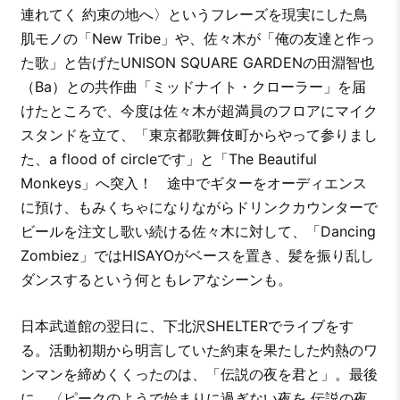
連れてく 約束の地へ〉というフレーズを現実にした鳥
肌モノの「New Tribe」や、佐々木が「俺の友達と作っ
た歌」と告げたUNISON SQUARE GARDENの田淵智也
（Ba）との共作曲「ミッドナイト・クローラー」を届
けたところで、今度は佐々木が超満員のフロアにマイク
スタンドを立て、「東京都歌舞伎町からやって参りまし
た、a flood of circleです」と「The Beautiful
Monkeys」へ突入！ 途中でギターをオーディエンス
に預け、もみくちゃになりながらドリンクカウンターで
ビールを注文し歌い続ける佐々木に対して、「Dancing
Zombiez」ではHISAYOがベースを置き、髪を振り乱し
ダンスするという何ともレアなシーンも。
日本武道館の翌日に、下北沢SHELTERでライブをす
る。活動初期から明言していた約束を果たした灼熱のワ
ンマンを締めくくったのは、「伝説の夜を君と」。最後
に、〈ピークのようで始まりに過ぎない夜を 伝説の夜