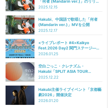
「何者 (Mandarin ver.)」のリリー
スを発表
2025.12.15
Hakubi、中国語で歌唱した「何者
(Mandarin ver.)」MVを公開
2025.12.17
<ライブレポート #4>Kaikyo
Fest.2026 Day2 関門ステージ――
ゼロカル／Hakubi／シャイトープ／
2026.01.25
TETORA／HERO COMPLEX／THE
BAWDIES／the奥歯’s
空白ごっこ・クレナズム・
Hakubi「SPLIT ASIA TOUR
2026」開催決定
2025.12.22
Hakubi主催ライブイベント「京都藝
劇2026」開催決定
2026.01.20