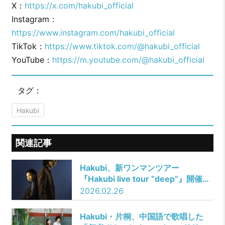
X：
https://x.com/hakubi_official
Instagram：
https://www.instagram.com/hakubi_official
TikTok：
https://www.tiktok.com/@hakubi_official
YouTube：
https://m.youtube.com/@hakubi_official
タグ：
Hakubi
関連記事
Hakubi、新ワンマンツアー
『Hakubi live tour “deep”』開催決
定！
2026.02.26
Hakubi・片桐、中国語で歌唱した