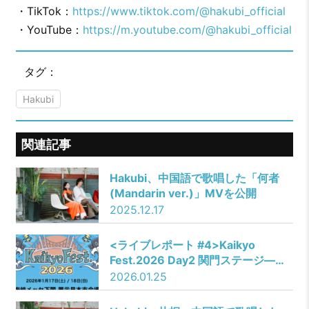
・TikTok：
https://www.tiktok.com/@hakubi_official
・YouTube：
https://m.youtube.com/@hakubi_official
タグ：
Hakubi
関連記事
Hakubi、中国語で歌唱した「何者
(Mandarin ver.)」MVを公開
2025.12.17
<ライブレポート #4>Kaikyo
Fest.2026 Day2 関門ステージ――
ゼロカル／Hakubi／シャイトープ／
2026.01.25
TETORA／HERO COMPLEX／THE
BAWDIES／the奥歯’s