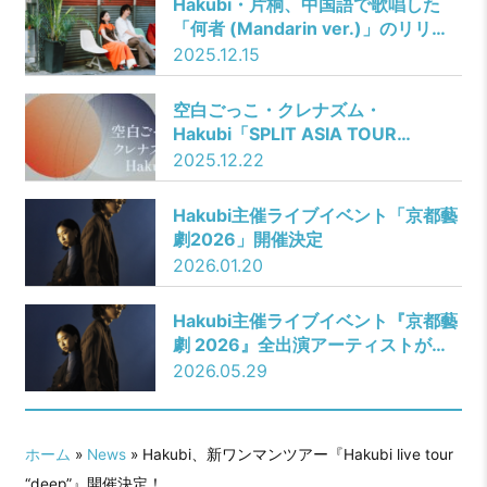
Hakubi・片桐、中国語で歌唱した
「何者 (Mandarin ver.)」のリリー
スを発表
2025.12.15
空白ごっこ・クレナズム・
Hakubi「SPLIT ASIA TOUR
2026」開催決定
2025.12.22
Hakubi主催ライブイベント「京都藝
劇2026」開催決定
2026.01.20
Hakubi主催ライブイベント『京都藝
劇 2026』全出演アーティストが発
表！バンド所縁のラインナップが集
2026.05.29
結！
ホーム
»
News
» Hakubi、新ワンマンツアー『Hakubi live tour
“deep”』開催決定！