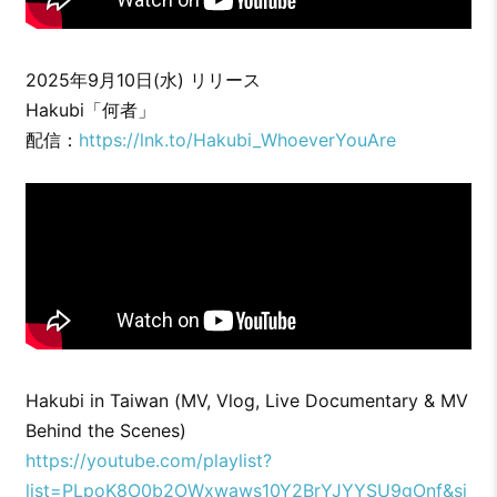
2025年9月10日(水) リリース
Hakubi「何者」
配信：
https://lnk.to/Hakubi_WhoeverYouAre
Hakubi in Taiwan (MV, Vlog, Live Documentary & MV
Behind the Scenes)
https://youtube.com/playlist?
list=PLpoK8O0b2OWxwaws10Y2BrYJYYSU9gOnf&si