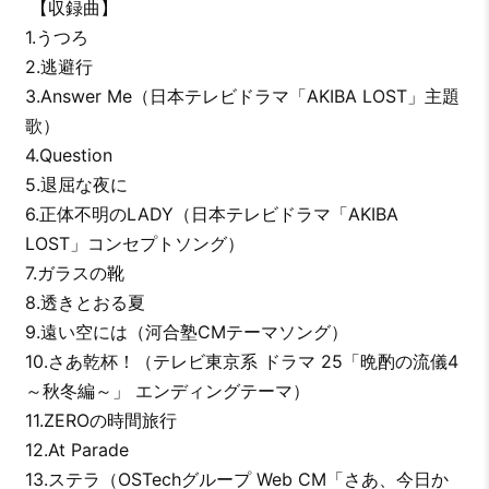
【収録曲】
1.うつろ
2.逃避行
3.Answer Me（日本テレビドラマ「AKIBA LOST」主題
歌）
4.Question
5.退屈な夜に
6.正体不明のLADY（日本テレビドラマ「AKIBA
LOST」コンセプトソング）
7.ガラスの靴
8.透きとおる夏
9.遠い空には（河合塾CMテーマソング）
10.さあ乾杯！（テレビ東京系 ドラマ 25「晩酌の流儀4
～秋冬編～」 エンディングテーマ）
11.ZEROの時間旅行
12.At Parade
13.ステラ（OSTechグループ Web CM「さあ、今日か