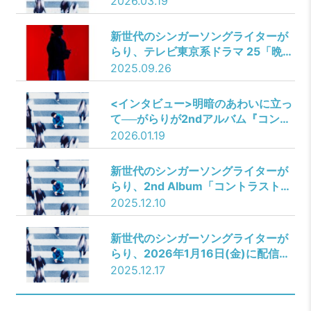
2026.03.19
三角関係の模様を印象的に描いたド
ラマテイストの映像が完成！
新世代のシンガーソングライターが
らり、テレビ東京系ドラマ 25「晩酌
の流儀４～秋冬編～」 エンディング
2025.09.26
テーマ曲として新曲「さあ乾杯！」
を書き下ろし！楽曲は10月8日(水)
<インタビュー>明暗のあわいに立っ
に配信リリース決定！
て──がらりが2ndアルバム『コント
ラスト』で描いた人間の感情
2026.01.19
新世代のシンガーソングライターが
らり、2nd Album「コントラスト」
2026年1月16日(金)に配信リリー
2025.12.10
ス！収録曲「Question」を12月17
日(水)に先行配信することも決定！
新世代のシンガーソングライターが
らり、2026年1月16日(金)に配信リ
リースする2nd Album「コントラス
2025.12.17
ト」より収録曲「Question」を本日
12月17日(水)に先行配信！そして