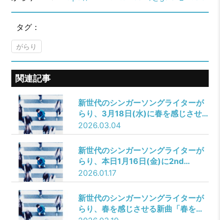
タグ：
がらり
関連記事
新世代のシンガーソングライターが
らり、3月18日(水)に春を感じさせ
るポップソング「春を盗んで」をリ
2026.03.04
リースすることが決定！本日3月4日
(水)からはTikTok・Instagram・
新世代のシンガーソングライターが
YouTubeにて楽曲の一部分が聴ける
らり、本日1月16日(金)に2nd
音源先行配信もスタート！
Album「コントラスト」をリリー
2026.01.17
ス！さらに小林来維氏が監督を務め
た、アルバム収録曲「正体不明の
新世代のシンガーソングライターが
LADY」のMusic Videoを公開！
らり、春を感じさせる新曲「春を盗
んで」のMusic Videoを公開！淡い