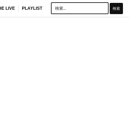
検
HE LIVE
PLAYLIST
索: