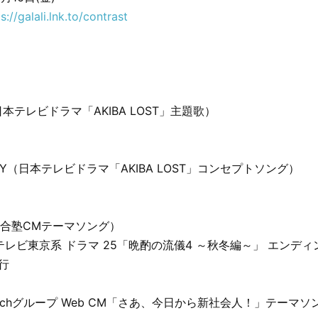
s://galali.lnk.to/contrast
e（日本テレビドラマ「AKIBA LOST」主題歌）
DY（日本テレビドラマ「AKIBA LOST」コンセプトソング）
河合塾CMテーマソング）
（テレビ東京系 ドラマ 25「晩酌の流儀4 ～秋冬編～」 エンデ
旅行
Techグループ Web CM「さあ、今日から新社会人！」テーマソ