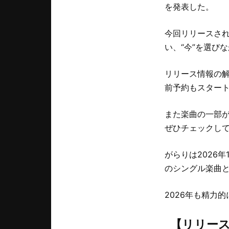
を発表した。
今回リリースさ
い、“今”を選び
リリース情報の
前予約もスター
また楽曲の一部が視
ぜひチェックし
がらりは2026年
のシングル楽曲
2026年も精力
【リリー