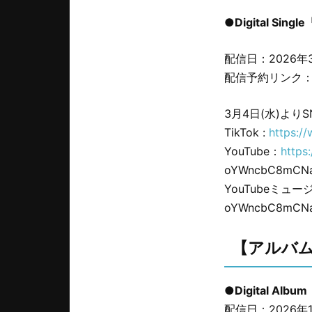
●Digital Sin
配信日：2026年3
配信予約リンク
3月4日(水)よりS
TikTok :
https:/
YouTube：
https
oYWncbC8mCNa
YouTubeミュ
oYWncbC8mCNa
【アルバ
●Digital Al
配信日：2026年1