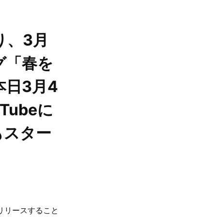
り、3月
グ「春を
日3月4
uTubeに
もスター
信リリースすること