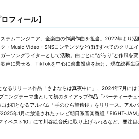
プロフィール】
ステムエンジニア。全楽曲の作詞作曲を担当。2022年より活
・Music Video・SNSコンテンツなどほぼすべてのクリエ
ガーソングライターとして活動。曲ごとに“がらり”と作風を
歌声に乗せる。TikTokを中心に楽曲投稿を続け、現在総再生回
に初となるリリース作品「さよならは真夜中に」、2024年7月に
ープニングテーマ曲として初のタイアップ作品「パーティーチュ
(水)には初となるアルバム「手のひら望遠鏡」をリリース。アル
2025年1月に放送されたテレビ朝日系音楽番組「EIGHT-JA
のマイベスト10」にて川谷絵音氏に取り上げられるなど、要注