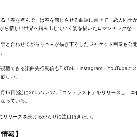
れる「春を盗んで」は春を感じさせる曲調に乗せて、恋人同士
ながら新しい世界へ踏み出していく姿を描いたロマンチックな一
解禁と合わせてがらり本人が描き下ろしたジャケット画像も公
ト。
聴できる楽曲先行配信もTikTok・Instagram・YouTube
て欲しい。
1月16日(金)に2ndアルバム「コントラスト」をリリースし、本作
となっている。
的にリリースを続けるがらりに注目頂きたい。
ス情報】