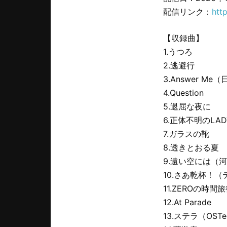
配信リンク：
http
【収録曲】
1.うつろ
2.逃避行
3.Answer M
4.Question
5.退屈な夜に
6.正体不明のLA
7.ガラスの靴
8.透きとおる夏
9.遠い空には（
10.さあ乾杯！
11.ZEROの時間
12.At Parade
13.ステラ（OS