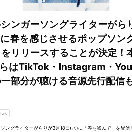
のシンガーソングライターがら
水)に春を感じさせるポップソン
」をリリースすることが決定！本
らはTikTok・Instagram・Yo
の一部分が聴ける音源先行配信
ews
ソングライターがらりが3月18日(水)に「春を盗んで」を配