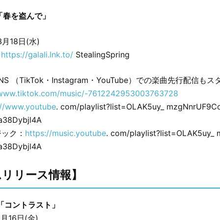
gle「春を盗んで」
月18日(水)
：
https://galali.lnk.to/
StealingSpring
NS （TikTok・Instagram・YouTube）での楽曲先行配信も
/www.tiktok.com/music/-7612242953003763728
://www.youtube
. com/playlist?list=OLAK5uy_ mzgNnrUF9C
38Dybjl4A
ージック：
https://music.youtube
. com/playlist?list=OLAK5uy
38Dybjl4A
ムリリース情報】
bum「コントラスト」
月16日(金)