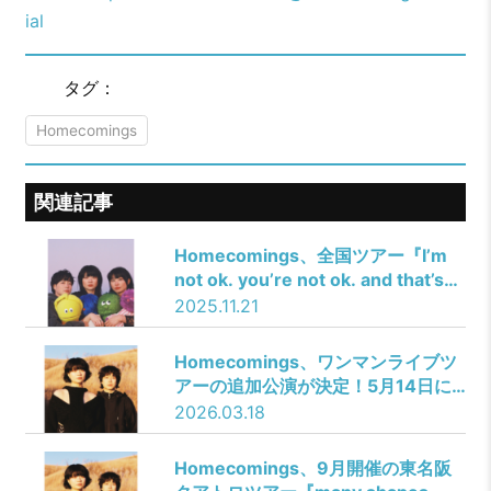
ial
タグ：
Homecomings
関連記事
Homecomings、全国ツアー『I’m
not ok. you’re not ok. and that’s
ok.』開催決定！
2025.11.21
Homecomings、ワンマンライブツ
アーの追加公演が決定！5月14日に
東京・新代田FEVERにて開催
2026.03.18
Homecomings、9月開催の東名阪