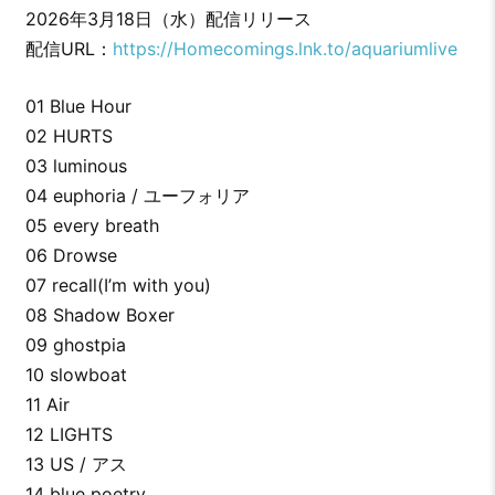
2026年3月18日（水）配信リリース
配信URL：
https://Homecomings.lnk.to/aquariumlive
01 Blue Hour
02 HURTS
03 luminous
04 euphoria / ユーフォリア
05 every breath
06 Drowse
07 recall(I’m with you)
08 Shadow Boxer
09 ghostpia
10 slowboat
11 Air
12 LIGHTS
13 US / アス
14 blue poetry