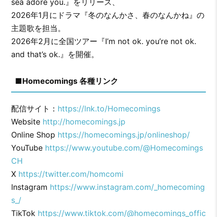
sea adore you.』をリリース、
2026年1月にドラマ『冬のなんかさ、春のなんかね』の
主題歌を担当。
2026年2月に全国ツアー『I’m not ok. you’re not ok.
and that’s ok.』を開催。
■Homecomings 各種リンク
配信サイト：
https://lnk.to/Homecomings
Website
http://homecomings.jp
Online Shop
https://homecomings.jp/onlineshop/
YouTube
https://www.youtube.com/@Homecomings
CH
X
https://twitter.com/homcomi
Instagram
https://www.instagram.com/_homecoming
s_/
TikTok
https://www.tiktok.com/@homecomings_offic