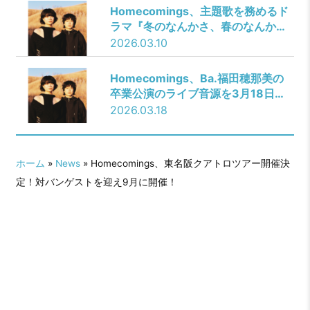
も公開！
Homecomings、主題歌を務めるド
ラマ『冬のなんかさ、春のなんか
ね』撮影スタジオへ表敬訪問！
2026.03.10
Homecomings、Ba.福田穂那美の
卒業公演のライブ音源を3月18日配
信開始！
2026.03.18
ホーム
»
News
» Homecomings、東名阪クアトロツアー開催決
定！対バンゲストを迎え9月に開催！