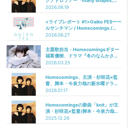
クアトロツアー『many shapes,
many echoes』対バンゲストを発
2026.06.19
表！
<ライブレポート #1>Oaiko FESーー
ルサンチマン / Homecomings /
fulusu / TIDAL CLUB / KOTORI
2026.06.27
主題歌担当・Homecomingsギター
福富優樹、ドラマ『冬のなんかさ、
春のなんかね』最終話に出演決定！
2026.03.25
Homecomings、主演・杉咲花×監
督、脚本・今泉力哉の新水曜ドラマ
『冬のなんかさ、春のなんかね』主
2026.01.17
題歌の新曲「knit」MV公開！マイナ
ス17度の雪原で撮影！
Homecomingsの新曲「knit」が主
演・杉咲花×監督/脚本・今泉力哉の
新水曜ドラマ『冬のなんかさ、春の
2025.12.26
なんかね』主題歌に決定！新アー写