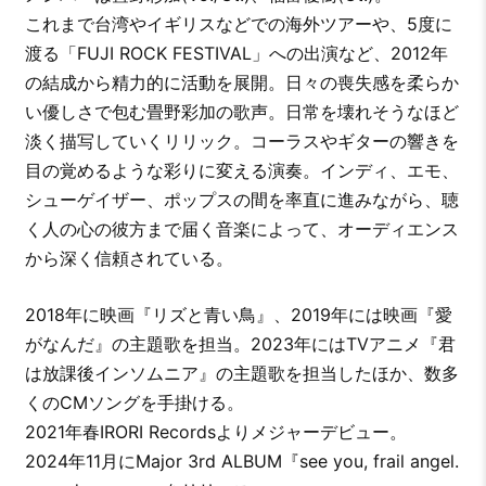
これまで台湾やイギリスなどでの海外ツアーや、5度に
渡る「FUJI ROCK FESTIVAL」への出演など、2012年
の結成から精力的に活動を展開。日々の喪失感を柔らか
い優しさで包む畳野彩加の歌声。日常を壊れそうなほど
淡く描写していくリリック。コーラスやギターの響きを
目の覚めるような彩りに変える演奏。インディ、エモ、
シューゲイザー、ポップスの間を率直に進みながら、聴
く人の心の彼方まで届く音楽によって、オーディエンス
から深く信頼されている。
2018年に映画『リズと青い鳥』、2019年には映画『愛
がなんだ』の主題歌を担当。2023年にはTVアニメ『君
は放課後インソムニア』の主題歌を担当したほか、数多
くのCMソングを手掛ける。
2021年春IRORI Recordsよりメジャーデビュー。
2024年11月にMajor 3rd ALBUM『see you, frail angel.