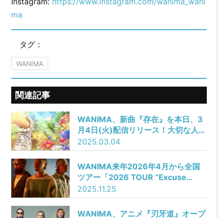
Instagram:
https://www.instagram.com/wanima_wani
ma
タグ：
WANIMA
関連記事
WANIMA、新曲『存在』を本日、3
月4日(火)配信リリース！大切な人へ
想いを届ける際に後押ししてくれる
2025.03.04
楽曲。
WANIMA来年2026年4月から全国
ツアー「2026 TOUR “Excuse
Error”」開催決定!!
2025.11.25
WANIMA、アニメ『刃牙道』オープ