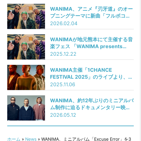
WANIMA、アニメ『刃牙道』のオー
プニングテーマに新曲「フルボコ」
が決定！
2026.02.04
WANIMAが地元熊本にて主催する音
楽フェス 「WANIMA presents
1CHANCE FESTIVAL 2026」の開
2025.12.22
催が決定!!
WANIMA主催「1CHANCE
FESTIVAL 2025」のライブより、最
新EP収録の「Best you」映像公
2025.11.06
開!!TOMOO、新曲「ソナーレ」が
TVアニメ『違国日記』のオープニン
WANIMA、約12年ぶりのミニアルバ
グテーマに決定！
ム制作に迫るドキュメンタリー映像
を公開
2026.05.12
ホーム
»
News
» WANIMA、ミニアルバム「Excuse Error」を3