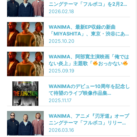
ニングテーマ「フルボコ」を2月25
日にミニアルバムより先行配信！ジ
2026.02.18
ャケット写真は鍛え上げられたギタ
リストKO-SHINの肉体美！
WANIMA、最新EP収録の新曲
「MIYASHITA」、東京・渋谷にある
MIYASHITA PARKを舞台にした
2025.10.20
Music Video公開!
WANIMA、阿部寛主演映画「俺では
ない炎上」主題歌「
おっかない
」を9月24日にリリース決定！
2025.09.19
WANIMAのデビュー10周年を記念し
て待望のライブ映像作品集
「WANIMA 10th Anniversary Live
2025.11.17
Movies THE JUNCTION」リリース
決定！!
WANIMA、アニメ『刃牙道』オープ
ニングテーマ「フルボコ」リリース
記念「最強」を目指すYouTube番組
2026.03.16
公開！