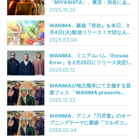
「MIYASHITA」、東京・渋谷にある
MIYASHITA PARKを舞台にした
2025.10.20
Music Video公開!
WANIMA、新曲『存在』を本日、3
月4日(火)配信リリース！大切な人へ
想いを届ける際に後押ししてくれる
2025.03.04
楽曲。
WANIMA、ミニアルバム「Excuse
Error」を3月25日にリリース決定!!
間違えながら進んできた2年間の“途
2026.02.12
中経過”を刻んだ最新作。ティザー映
像も公開!!
WANIMAが地元熊本にて主催する音
楽フェス 「WANIMA presents
1CHANCE FESTIVAL 2026」の開
2025.12.22
催が決定!!
WANIMA、アニメ『刃牙道』のオー
プニングテーマに新曲「フルボコ」
が決定！
2026.02.04