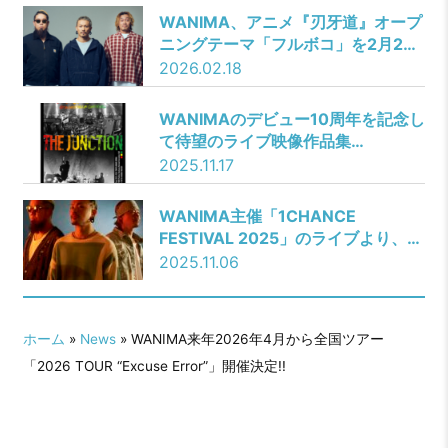
WANIMA、アニメ『刃牙道』オープ
ニングテーマ「フルボコ」を2月25
日にミニアルバムより先行配信！ジ
2026.02.18
ャケット写真は鍛え上げられたギタ
リストKO-SHINの肉体美！
WANIMAのデビュー10周年を記念し
て待望のライブ映像作品集
「WANIMA 10th Anniversary Live
2025.11.17
Movies THE JUNCTION」リリース
決定！!
WANIMA主催「1CHANCE
FESTIVAL 2025」のライブより、最
新EP収録の「Best you」映像公
2025.11.06
開!!TOMOO、新曲「ソナーレ」が
TVアニメ『違国日記』のオープニン
グテーマに決定！
ホーム
»
News
» WANIMA来年2026年4月から全国ツアー
「2026 TOUR “Excuse Error”」開催決定!!