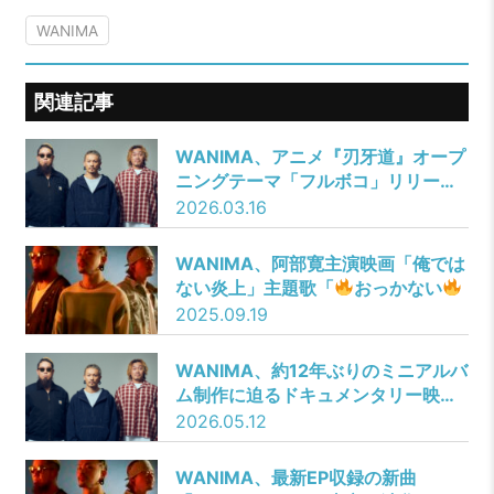
WANIMA
関連記事
WANIMA、アニメ『刃牙道』オープ
ニングテーマ「フルボコ」リリース
記念「最強」を目指すYouTube番組
2026.03.16
公開！
WANIMA、阿部寛主演映画「俺では
ない炎上」主題歌「
おっかない
」を9月24日にリリース決定！
2025.09.19
WANIMA、約12年ぶりのミニアルバ
ム制作に迫るドキュメンタリー映像
を公開
2026.05.12
WANIMA、最新EP収録の新曲