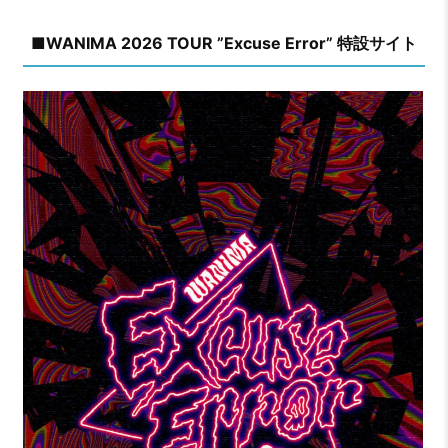
■WANIMA 2026 TOUR ”Excuse Error” 特設サイト