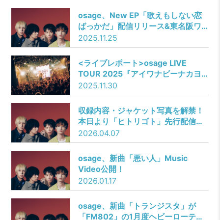
osage、New EP「歌えもしない恋
ばっかだ」配信リリース&東名阪ワ
ンマンツアー開催決定！EP収録曲
2025.11.25
「ごめんね。」は11/26(水)先行配
信！
<ライブレポート>osage LIVE
TOUR 2025『アイワナビーナカヨ
シ』ーーYOURNESS／osage
2025.11.30
収録内容・ジャケット写真を解禁！
本日より「ヒトリゴト」先行配信開
始！
2026.04.07
osage、新曲「悪い人」Music
Video公開！
2026.01.17
osage、新曲「トランジスタ」が
「FM802」の1月度ヘビーローテー