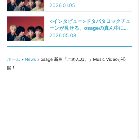
ションに選出！
2026.01.05
<インタビュー>ドタバタロックチュ
ーンが見せる、osageの真ん中にあ
るもの――初のアニメOP主題歌『ヒ
2026.05.08
トリゴト』リリース
ホーム
»
News
» osage 新曲「ごめんね。」Music Videoが公
開！