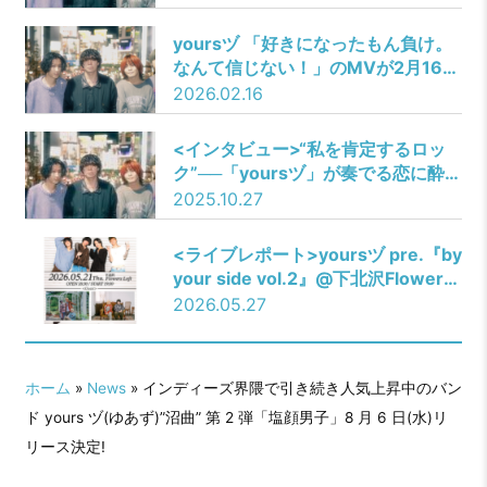
きになったもん負け。なんて信じな
い!」2月4日(水)リリース決定!
yoursヅ 「好きになったもん負け。
なんて信じない！」のMVが2月16日
22:00に公開！また自主企画の開催
2026.02.16
が決定！
<インタビュー>“私を肯定するロッ
ク”──「yoursヅ」が奏でる恋に酔う
メロディ
2025.10.27
<ライブレポート>yoursヅ pre.『by
your side vol.2』@下北沢Flowers
Loft
2026.05.27
ホーム
»
News
» インディーズ界隈で引き続き人気上昇中のバン
ド yours ヅ(ゆあず)”沼曲” 第 2 弾「塩顔男子」8 月 6 日(水)リ
リース決定!