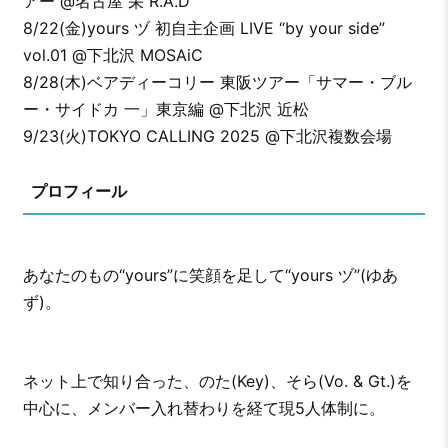
アー @名古屋 栄 R.A.D
8/22(金)yours ヅ 初自主企画 LIVE “by your side”
vol.01 @下北沢 MOSAiC
8/28(木)ベアディーコリー 東阪ツアー「サマー・ブル
ー・サイドカ 一」東京編 @下北沢 近松
9/23(火)TOKYO CALLING 2025 @下北沢複数会場
プロフィール
あなたのもの“yours”に笑顔を足して“yours ヅ”(ゆあ
ず)。
ネット上で知り合った、のた(Key)、そら(Vo. & Gt.)を
中心に、メンバー入れ替わりを経て現5人体制に。