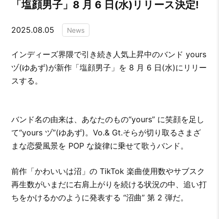
「塩顔男子」8 月 6 日(水)リリース決定!
2025.08.05
News
インディーズ界隈で引き続き人気上昇中のバンド yours
ヅ(ゆあず)が新作「塩顔男子」を 8 月 6 日(水)にリリー
スする。
バンド名の由来は、あなたのもの“yours” に笑顔を足し
て“yours ヅ”(ゆあず)。Vo.& Gt.そらが切り取るさまざ
まな恋愛風景を POP な旋律に乗せて歌うバンド。
前作「かわいいは沼」の TikTok 楽曲使用数やサブスク
再生数がいまだに右肩上がりを続ける状況の中、追い打
ちをかけるかのように発表する “沼曲” 第 2 弾だ。