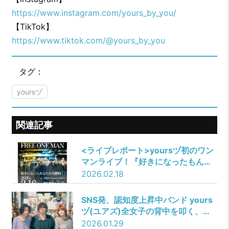
https://www.instagram.com/yours_by_you/
【TikTok】
https://www.tiktok.com/@yours_by_you
タグ：
yoursヅ
関連記事
<ライブレポート>yoursヅ初のワン
マンライブ！『好きになったもん負
け。なんて信じない！』release
2026.02.18
party「好きになったあなたが大勝
利！」
SNS発、認知度上昇中バンド yours
ヅ(ユアズ)全女子の背中を叩く、最
強の自己肯定感爆上げアンセム「好
2026.01.29