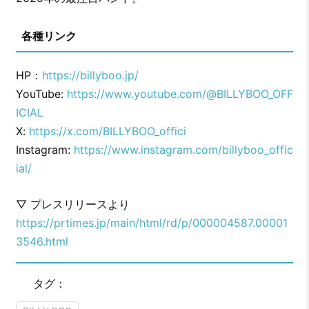
各種リンク
HP：
https://billyboo.jp/
YouTube:
https://www.youtube.com/@BILLYBOO_OFF
ICIAL
X:
https://x.com/BILLYBOO_offici
Instagram:
https://www.instagram.com/billyboo_offic
ial/
▽ プレスリリースより
https://prtimes.jp/main/html/rd/p/000004587.00001
3546.html
タグ：