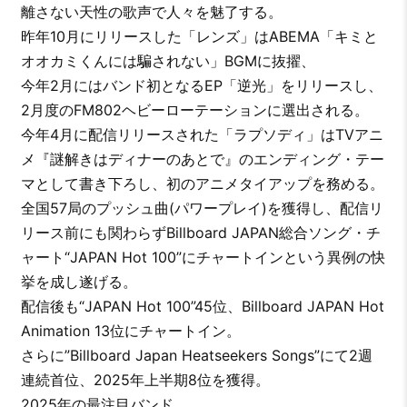
離さない天性の歌声で人々を魅了する。
昨年10月にリリースした「レンズ」はABEMA「キミと
オオカミくんには騙されない」BGMに抜擢、
今年2月にはバンド初となるEP「逆光」をリリースし、
2月度のFM802ヘビーローテーションに選出される。
今年4月に配信リリースされた「ラプソディ」はTVアニ
メ『謎解きはディナーのあとで』のエンディング・テー
マとして書き下ろし、初のアニメタイアップを務める。
全国57局のプッシュ曲(パワープレイ)を獲得し、配信リ
リース前にも関わらずBillboard JAPAN総合ソング・チ
ャート“JAPAN Hot 100”にチャートインという異例の快
挙を成し遂げる。
配信後も“JAPAN Hot 100”45位、Billboard JAPAN Hot
Animation 13位にチャートイン。
さらに”Billboard Japan Heatseekers Songs”にて2週
連続首位、2025年上半期8位を獲得。
2025年の最注目バンド。