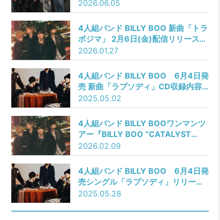
と挿入歌「Darling」のコラボMV公
2026.06.05
開！
4人組バンド BILLY BOO 新曲「トラ
ボジマ」 2月6日(金)配信リリース決
定！ジャケット写真、キャンペーン
2026.01.27
情報を解禁！
4人組バンド BILLY BOO 6月4日発
売 新曲「ラプソディ」CD収録内容
＆購入特典絵柄を解禁！
2025.05.02
4人組バンド BILLY BOOワンマンツ
アー『BILLY BOO “CATALYST
tour 2026″』開催を発表！新曲「ト
2026.02.09
ラボジマ」MVを公開！
4人組バンド BILLY BOO 6月4日発
売シングル「ラプソディ」リリース
記念！CDショップキャンペーン開催
2025.05.28
決定！