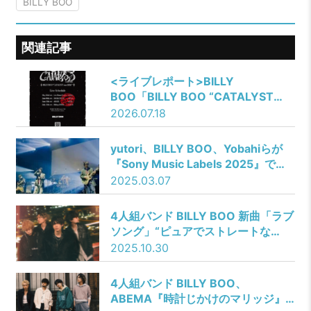
BILLY BOO
関連記事
<ライブレポート>BILLY
BOO「BILLY BOO “CATALYST
tour 2026”」@Shibuya WWW
2026.07.18
yutori、BILLY BOO、Yobahiらが
『Sony Music Labels 2025』で魅
力を発揮
2025.03.07
4人組バンド BILLY BOO 新曲「ラブ
ソング」“ピュアでストレートな
愛”を表現したMusic Videoを公開！
2025.10.30
4人組バンド BILLY BOO、
ABEMA『時計じかけのマリッジ』