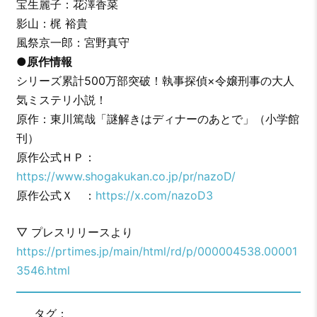
宝生麗子：花澤香菜
影山：梶 裕貴
風祭京一郎：宮野真守
●原作情報
シリーズ累計500万部突破！執事探偵×令嬢刑事の大人
気ミステリ小説！
原作：東川篤哉「謎解きはディナーのあとで」（小学館
刊）
原作公式ＨＰ：
https://www.shogakukan.co.jp/pr/nazoD/
原作公式Ｘ ：
https://x.com/nazoD3
▽ プレスリリースより
https://prtimes.jp/main/html/rd/p/000004538.00001
3546.html
タグ：