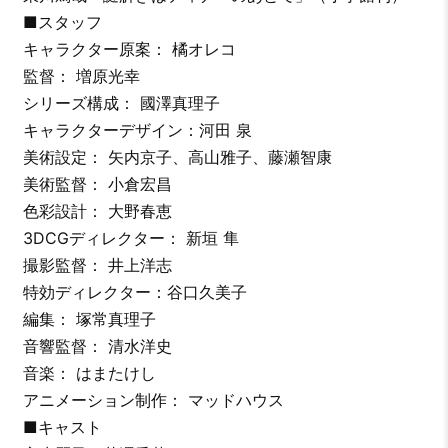
■スタッフ
キャラクター原案： 橘オレコ
監督： 増原光幸
シリーズ構成： 國澤真理子
キャラクターデザイン：河田 泉
美術設定： 矢内京子、高山雅子、藤瀬智康
美術監督： 小倉宏昌
色彩設計： 大野春恵
3DCGディレクター： 新垣 隼
撮影監督： 井上洋志
特効ディレクター：谷口久美子
編集： 塚常真理子
音響監督： 清水洋史
音楽： はまたけし
アニメーション制作： マッドハウス
■キャスト