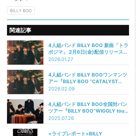
BILLY BOO
関連記事
4人組バンド BILLY BOO 新曲「トラ
ボジマ」 2月6日(金)配信リリース決
定！ジャケット写真、キャンペーン
2026.01.27
情報を解禁！
4人組バンド BILLY BOOワンマンツ
アー『BILLY BOO “CATALYST
tour 2026″』開催を発表！新曲「ト
2026.02.09
ラボジマ」MVを公開！
4人組バンド BILLY BOO全国対バン
ツアー『BILLY BOO”WIGGLY tour
2025-2026″』新たなゲストアーテ
2025.07.26
ィストを解禁！
<ライブレポート>BILLY