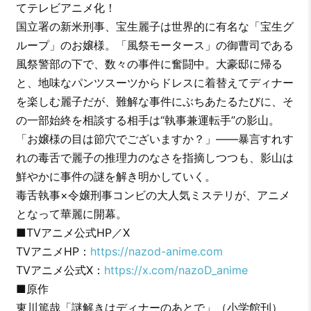
てテレビアニメ化！
国立署の新米刑事、宝生麗子は世界的に有名な「宝生グ
ループ」のお嬢様。「風祭モータース」の御曹司である
風祭警部の下で、数々の事件に奮闘中。大豪邸に帰る
と、地味なパンツスーツからドレスに着替えてディナー
を楽しむ麗子だが、難解な事件にぶちあたるたびに、そ
の一部始終を相談する相手は“執事兼運転手”の影山。
「お嬢様の目は節穴でございますか？」――暴言すれす
れの毒舌で麗子の推理力のなさを指摘しつつも、影山は
鮮やかに事件の謎を解き明かしていく。
毒舌執事×令嬢刑事コンビの大人気ミステリが、アニメ
となって華麗に開幕。
■TVアニメ公式HP／X
TVアニメHP：
https://nazod-anime.com
TVアニメ公式X：
https://x.com/nazoD_anime
■原作
東川篤哉「謎解きはディナーのあとで」（小学館刊）