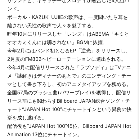
サウンドと、キャッチーなメロディが融合した4人組バ
ンド。
ボーカル・KAZUKI UJIIEの歌声は、一度聞いたら耳を
離さない天性の歌声で人々を魅了する。
昨年10月にリリースした「レンズ」はABEMA「キミと
オオカミくんには騙されない」BGMに抜擢、
今年2月にはバンド初となるEP「逆光」をリリースし、
2月度のFM802ヘビーローテーションに選出される。
今年4月に配信リリースされた「ラプソディ」はTVアニ
メ『謎解きはディナーのあとで』のエンディング・テー
マとして書き下ろし、初のアニメタイアップを務める。
全国57局のプッシュ曲(パワープレイ)を獲得し、配信リ
リース前にも関わらずBillboard JAPAN総合ソング・チ
ャート“JAPAN Hot 100”にチャートインという異例の快
挙を成し遂げる。
配信後も“JAPAN Hot 100”45位、Billboard JAPAN Hot
Animation 13位にチャートイン。