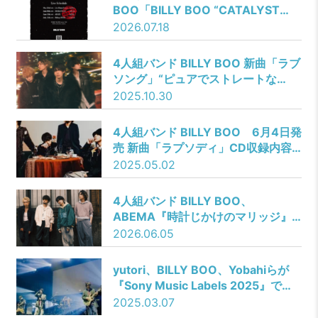
BOO「BILLY BOO “CATALYST
tour 2026”」@Shibuya WWW
2026.07.18
4人組バンド BILLY BOO 新曲「ラブ
ソング」“ピュアでストレートな
愛”を表現したMusic Videoを公開！
2025.10.30
4人組バンド BILLY BOO 6月4日発
売 新曲「ラプソディ」CD収録内容
＆購入特典絵柄を解禁！
2025.05.02
4人組バンド BILLY BOO、
ABEMA『時計じかけのマリッジ』
と挿入歌「Darling」のコラボMV公
2026.06.05
開！
yutori、BILLY BOO、Yobahiらが
『Sony Music Labels 2025』で魅
力を発揮
2025.03.07