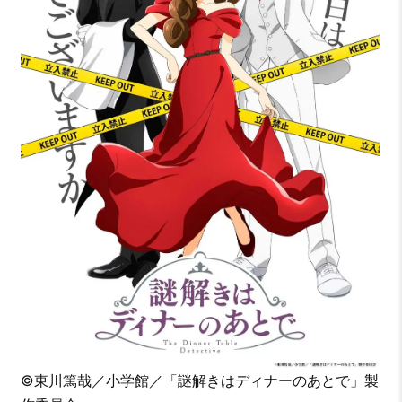
©東川篤哉／小学館／「謎解きはディナーのあとで」製